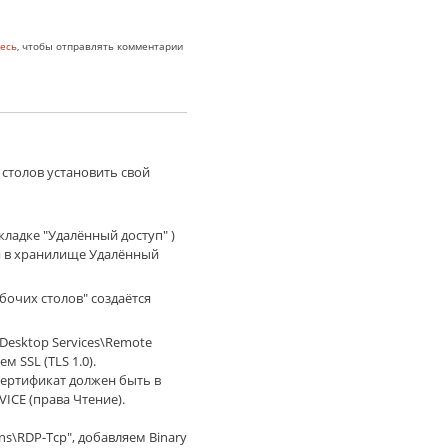
rver 2012 R2
есь
, чтобы отправлять комментарии
 столов установить свой
кладке "Удалённый доступ" )
я в хранилище Удалённый
бочих столов" создаётся
 Desktop Services\Remote
м SSL (TLS 1.0).
 Сертификат должен быть в
VICE (права Чтение).
ns\RDP-Tcp", добавляем Binary