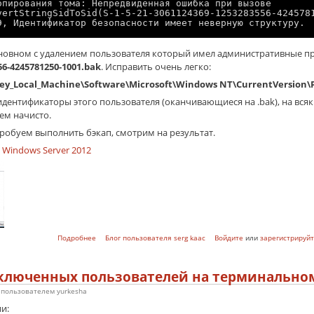
опирования тома: Непредвиденная ошибка при вызове
vertStringSidToSid(S-1-5-21-3061124369-1253283556-424578
9, Идентификатор безопасности имеет неверную структуру.
сновном с удалением пользователя который имел административные пр
56-4245781250-1001.bak
. Исправить очень легко:
ey_Local_Machine\Software\Microsoft\Windows NT\CurrentVersion\Pr
идентификаторы этого пользователя (оканчивающиеся на .bak), на всяк
ем начисто.
робуем выполнить бэкап, смотрим на результат.
Windows Server 2012
о Ошибка теневого копирования тома (VSS)
Подробнее
Блог пользователя serg kaac
Войдите
или
зарегистрируйт
ключенных пользователей на терминальном
9 пользователем
yurkesha
и: