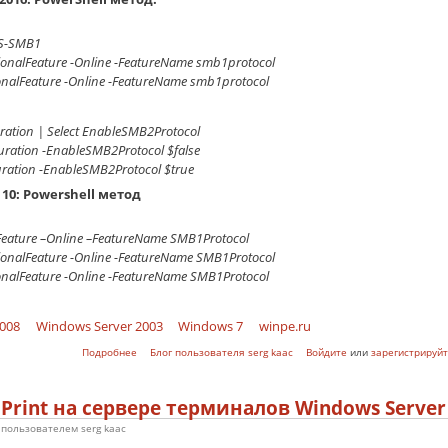
FS-SMB1
ionalFeature -Online -FeatureName smb1protocol
nalFeature -Online -FeatureName smb1protocol
ration | Select EnableSMB2Protocol
uration -EnableSMB2Protocol $false
ration -EnableSMB2Protocol $true
 10: Powershell метод
Feature –Online –FeatureName SMB1Protocol
ionalFeature -Online -FeatureName SMB1Protocol
nalFeature -Online -FeatureName SMB1Protocol
008
Windows Server 2003
Windows 7
winpe.ru
о Поддержка папок для сканирования
Подробнее
Блог пользователя serg kaac
Войдите
или
зарегистрируйт
 Print на сервере терминалов Windows Server
3 пользователем
serg kaac