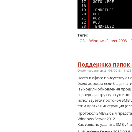
17
GOTO :EOF
18
19
:ENDFILE1
20
PC1
21
PC2
22
PC3
23
:ENDFILE2
Теги:
OS
Windows Server 2008
Поддержка папок 
Опубликовано ср, 21/03/2018 - 11:2
Часто в офисе присутствуют 
было хорошо если бы для эти
выходили обновления прошив
серверная структура уже пос
используется протокол SMB v3.
этим краткая инструкция (с са
Протокол SMBv2 был представ
Windows Server 2012.
Как изящно удалить SMB v1 в 
1. Windows Server 2012 R2 &