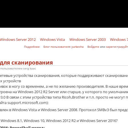
Windows Server 2012
Windows Vista
Windows Server 2003
Windows 
о Выключение компьютеров в домене по списку
Подробнее
Блог пользователя yurkesha
Войдите
или
зарегистрируйт
для сканирования
9 пользователем
serg kaac
сетевые устройства сканирования, которые поддерживают сканирование
х устройств
ок в ногу со временем, а не по желанию производителя. В наше врем
троена на Windows 2012 R2 Server или старше, у которого по умолчани
0 В связи с этим устройства типа Ricoh,Brother и т.п. просто не могут п
йта support.microsoft.com):
лен в Windows Vista и Windows Server 2008. Протокол SMBv3 был предс
Windows 8.1, Windows 10, Windows 2012 R2 и Windows Server 2016?
 2016: PowerShell метод: