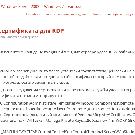
Windows Server 2003
Windows 7
winpe.ru
о Настройка TS Easy Print на сервере терминалов Windows Se
Подробнее
Блог пользователя serg kaac
Войдите
или
зарегистрируйт
 сертификата для RDP
9 пользователем
serg kaac
в клиентской винде не входящей в AD, для сервера удалённых рабочих
ли она у вас запущена, то после установки соответствующей галки на в
столов" создаётся самоподписанный сертификат (который помещаетс
- хотелось бы его заменить на свой.
, но после удаления сертификата и перезапуска "Службы удаленных ра
ификат, а все мои игнорируются.
 PC Configuration\Administrative Templates\Windows Components\Remote
Require use of specific security layer for remote (RDP) connections выбирае
 "Сертификаты (локальный компьютер)\Personal\Registry\Certificates.
аем, щелчок - All Tasks - Manage Private Keys... Добавляем NETWORK SER
_MACHINE\SYSTEM\CurrentControlSet\Control\Terminal Server\WinStatio