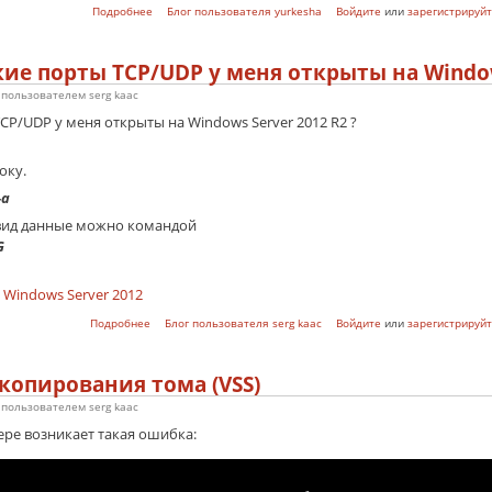
о Настраиваемые представления журналов Windows
Подробнее
Блог пользователя yurkesha
Войдите
или
зарегистрируйт
ие порты TCP/UDP у меня открыты на Windows
4 пользователем
serg kaac
CP/UDP у меня открыты на Windows Server 2012 R2 ?
оку.
-a
 вид данные можно командой
G
Windows Server 2012
о Как проверить какие порты TCP/UDP у меня открыты на Wind
Подробнее
Блог пользователя serg kaac
Войдите
или
зарегистрируйт
копирования тома (VSS)
7 пользователем
serg kaac
ре возникает такая ошибка: