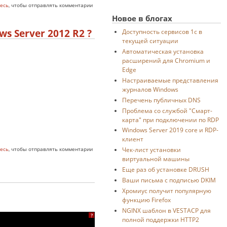
есь
, чтобы отправлять комментарии
Новое в блогах
 Server 2012 R2 ?
Доступность сервисов 1с в
текущей ситуации
Автоматическая установка
расширений для Chromium и
Edge
Настраиваемые представления
журналов Windows
Перечень публичных DNS
Проблема со службой "Смарт-
карта" при подключении по RDP
Windows Server 2019 core и RDP-
клиент
ows Server 2012 R2 ?
Чек-лист установки
есь
, чтобы отправлять комментарии
виртуальной машины
Еще раз об установке DRUSH
Ваши письма с подписью DKIM
Хромиус получит популярную
функцию Firefox
NGINX шаблон в VESTACP для
?
полной поддержки HTTP2