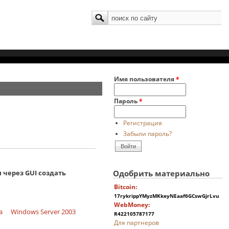
Поиск
Форма поиска
Имя пользователя
*
Пароль
*
Регистрация
Забыли пароль?
 через GUI создать
Одобрить материально
Bitcoin:
17rykrippYMyzMKkeyNEaaf6GCswGjrLvu
WebMoney:
a
Windows Server 2003
R422105787177
Для партнеров