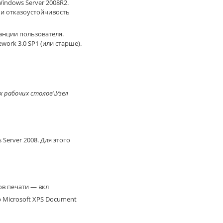
indows Server 2008R2.
 и отказоустойчивость
танции пользователя.
ork 3.0 SP1 (или старше).
рабочих столов\Узел
erver 2008. Для этого
в печати — вкл
 Microsoft XPS Document