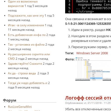
3
Ошибка теневого к
Один из возможных
4
подпрограммы Con
вариантов
1 год 5 месяцев
5
.. hr = 0x8007053
назад
6
</strong>
Подскажите, как мне эту
1 год 5
Она связана и возникает в о
месяцев назад
S-1-5-21-3061124369-12532835
Итак - в силу изменения
1 год
Идем в реестр, раздел
HK
11 месяцев назад
Есть добавочная инфа по
2 года
Находим в этом разделе 
1 месяц назад
резервные копии и удаля
Так - установка из файла
2 года
Перезагружаем сервер, п
2 месяца назад
Теги:
Windows Server 2008
Ну расширение скрипта или
CMD
2 года 2 месяца назад
Фото:
Здравствуйте! Скажите
2 года 2
месяца назад
Ах да - строки вида
2 года 3
месяца назад
Тогда уж надо добавлять и
2
года 9 месяцев назад
Логофф сессий от
Форум
Опубликовано чт, 01/11/2018 - 11:2
RusLiveGenaMini
Убить все отключенные сесси