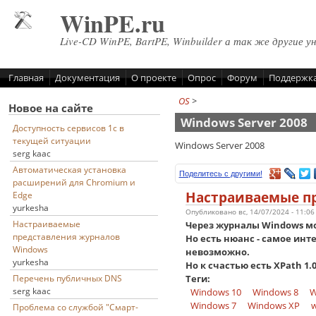
Перейти к основному содержанию
WinPE.ru
Live-CD WinPE, BartPE, Winbuilder а так же другие у
Главная
Документация
О проекте
Опрос
Форум
Поддержк
OS
>
Новое на сайте
Windows Server 2008
Доступность сервисов 1с в
текущей ситуации
Windows Server 2008
serg kaac
Автоматическая установка
Поделитесь с другими!
расширений для Chromium и
Настраиваемые п
Edge
yurkesha
Опубликовано вс, 14/07/2024 - 11:0
Настраиваемые
Через журналы Windows мо
представления журналов
Но есть нюанс - самое инт
Windows
невозможно.
yurkesha
Но к счастью есть XPath 1.
Теги:
Перечень публичных DNS
serg kaac
Windows 10
Windows 8
W
Windows 7
Windows XP
w
Проблема со службой "Смарт-