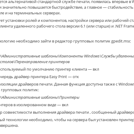
яется альтернативой стандартной службе печати, появилась впервые в W
и значительно повышается быстродействие, а главное — стабильность
ле и на терминальных серверах.
бует установки ролей и компонентов, настройки сервера или рабочей с
ента удаленного рабочего стола версии 6.1 (или старше) и .NET Framew
ологию необходимо зайти в редактор групповых политик gpedit.msc
\Административные шаблоны\Компоненты Windows\Службы удаленных 
х столов\Перенаправление принтеров
используемый по умолчанию принтер клиента — вкл
чередь драйвер принтера Easy Print — отк
золяции драйверов печати. Данная функция доступна также с Windows S
 групповых политик:
а\Административные шаблоны\Принтеры
нтеров в изолированном виде — вкл
р совместимости выполнения драйвера печати , сообщенный драйверо
ый технологии необходимо, чтобы на сервера был установлен принтер
завершена.