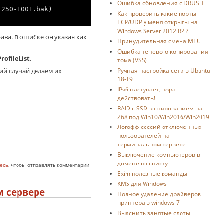
Ошибка обновления с DRUSH
1250-1001.bak)
Как проверить какие порты
TCP/UDP у меня открыты на
Windows Server 2012 R2 ?
ава. В ошибке он указан как
Принудительная смена MTU
Ошибка теневого копирования
ofileList
.
тома (VSS)
ий случай делаем их
Ручная настройка сети в Ubuntu
18-19
IPv6 наступает, пора
действовать!
RAID с SSD-кэшированием на
Z68 под Win10/Win2016/Win2019
Логофф сессий отключенных
пользователей на
терминальном сервере
Выключение компьютеров в
домене по списку
есь
, чтобы отправлять комментарии
Exim полезные команды
KMS для Windows
 сервере
Полное удаление драйверов
принтера в windows 7
Выяснить занятые слоты