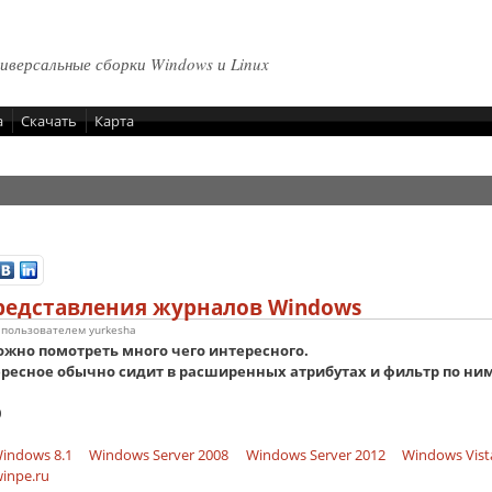
ниверсальные сборки Windows и Linux
а
Скачать
Карта
редставления журналов Windows
6 пользователем
yurkesha
жно помотреть много чего интересного.
ересное обычно сидит в расширенных атрибутах и фильтр по ним
0
indows 8.1
Windows Server 2008
Windows Server 2012
Windows Vist
inpe.ru