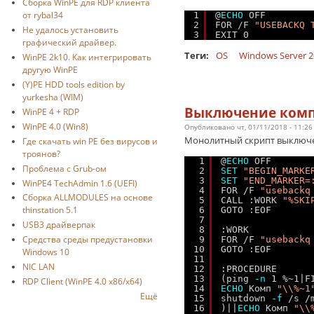
Cборка WinPE для RDP клиента
от rybal34
1
@
ECHO
OFF
2
FOR /F 
"USEBACKQ 
Не удалось установить
3
EXIT 0
графический драйвер.
Теги:
OS
Windows Server 2
WinPE 2k10. Как интегрировать
другую WinPE
(Y)PE HDD tools edition by
yurkesha (WIM)
Выключение комп
WinPE 4 + RDP
WinPE 4.0 (Win8)
Опубликовано чт, 01/11/2018 - 11:2
Монолитный скрипт выключе
Где скачать win PE без вирусов и
троянов?
1
@
ECHO
OFF
Проблема с Grub-ом
2
SET
"BEGIN_MARKE
3
SET
"END_MARKER=
WinPE4 TechAdmin 1.6 (UEFI)
4
FOR /F 
"usebackq
Сборка ALLMODULES на основе
5
CALL :WORK 
"%SKI
thinstation 5.1
6
GOTO :EOF
7
USB3 драйверпак
8
:WORK
Средства среды предустановки
9
FOR /F 
"usebackq
10
GOTO :EOF
Windows 10
11
NIC LAN
12
:PROCEDURE
13
(ping 
-n
1 %~1|F
RDP Client (WinPE 4.0 x86/x64)
14
ECHO
Комп 
"\\%~1
Ещё
15
shutdown 
-f
/s /
16
)||
ECHO
Комп 
"\\