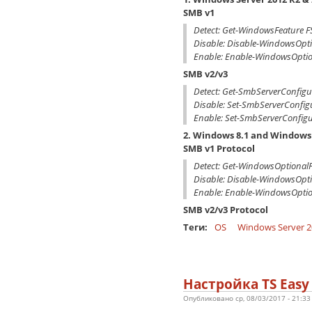
SMB v1
Detect: Get-WindowsFeature 
Disable: Disable-WindowsOpt
Enable: Enable-WindowsOptio
SMB v2/v3
Detect: Get-SmbServerConfigu
Disable: Set-SmbServerConfig
Enable: Set-SmbServerConfigu
2. Windows 8.1 and Windows
SMB v1 Protocol
Detect: Get-WindowsOptional
Disable: Disable-WindowsOpt
Enable: Enable-WindowsOptio
SMB v2/v3 Protocol
Теги:
OS
Windows Server 2
Настройка TS Easy
Опубликовано ср, 08/03/2017 - 21:3