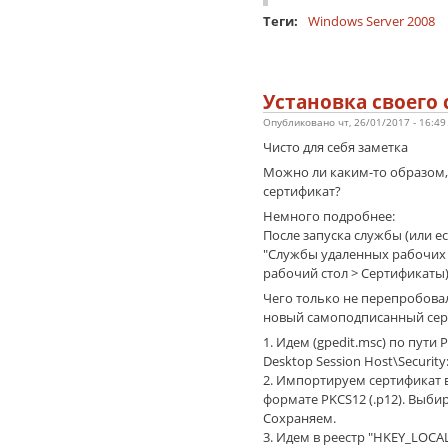
Теги:
Windows Server 2008
Установка своего
Опубликовано чт, 26/01/2017 - 16:4
Чисто для себя заметка
Можно ли каким-то образом, 
сертификат?
Немного подробнее:
После запуска службы (или ес
"Службы удаленных рабочих 
рабочий стол > Сертификаты) 
Чего только не перепробовал
новый самоподписанный серт
1. Идем (gpedit.msc) по пути
Desktop Session Host\Security: 
2. Импортируем сертификат в
формате PKCS12 (.p12). Выбир
Сохраняем.
3. Идем в реестр "HKEY_LOCAL