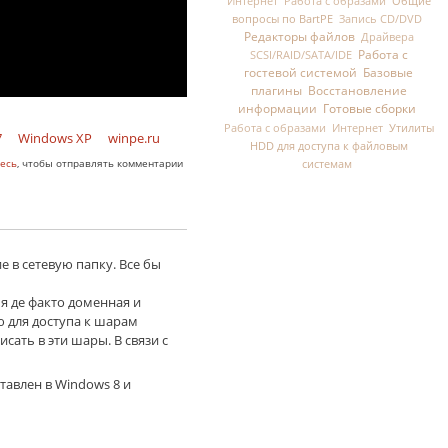
Общие
Интернет
Работа с образами
вопросы по BartPE
Запись CD/DVD
Редакторы файлов
Драйвера
Работа с
SCSI/RAID/SATA/IDE
гостевой системой
Базовые
плагины
Восстановление
информации
Готовые сборки
Утилиты
Работа с образами
Интернет
7
Windows XP
winpe.ru
HDD для доступа к файловым
системам
есь
, чтобы отправлять комментарии
 в сетевую папку. Все бы
я де факто доменная и
ю для доступа к шарам
исать в эти шары. В связи с
тавлен в Windows 8 и