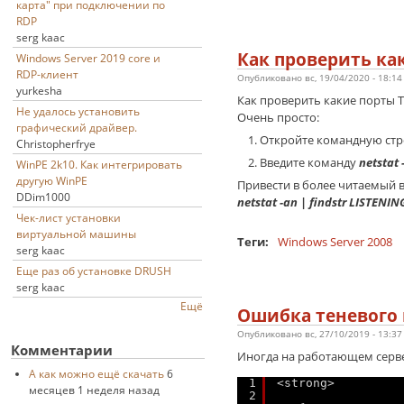
карта" при подключении по
RDP
serg kaac
Как проверить как
Windows Server 2019 core и
RDP-клиент
Опубликовано вс, 19/04/2020 - 18:1
yurkesha
Как проверить какие порты T
Не удалось установить
Очень просто:
графический драйвер.
Откройте командную стр
Christopherfrye
Введите команду
netstat 
WinPE 2k10. Как интегрировать
другую WinPE
Привести в более читаемый
DDim1000
netstat -an | findstr LISTENIN
Чек-лист установки
виртуальной машины
Теги:
Windows Server 2008
serg kaac
Еще раз об установке DRUSH
serg kaac
Ещё
Ошибка теневого 
Опубликовано вс, 27/10/2019 - 13:3
Комментарии
Иногда на работающем серве
А как можно ещё скачать
6
1
<strong>
месяцев 1 неделя назад
2