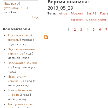
Версия плагина:
Еще раз об
2013_05_29
установке DRUSH
serg kaac
Теги:
winpe
Модули
BartPE
Плаг
Ещё
о NIC LAN
Подробнее
12 комментариев
Комментарии
1
2
3
4
5
6
7
Страницы
А как можно ещё
скачать
6 месяцев 1
неделя назад
Один из возможных
вариантов
1 год 5
месяцев назад
Подскажите, как мне
эту
1 год 5 месяцев
назад
Итак - в силу
изменения
1 год 11
месяцев назад
Есть добавочная
инфа по
2 года 1
месяц назад
Так - установка из