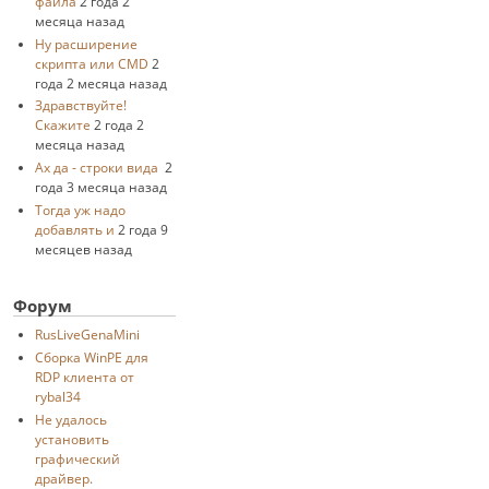
файла
2 года 2
месяца назад
Ну расширение
скрипта или CMD
2
года 2 месяца назад
Здравствуйте!
Скажите
2 года 2
месяца назад
Ах да - строки вида
2
года 3 месяца назад
Тогда уж надо
добавлять и
2 года 9
месяцев назад
Форум
RusLiveGenaMini
Cборка WinPE для
RDP клиента от
rybal34
Не удалось
установить
графический
драйвер.