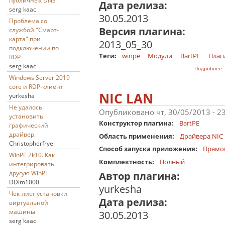
публичных DNS
Дата релиза:
serg kaac
30.05.2013
Проблема со
Версия плагина:
службой "Смарт-
карта" при
2013_05_30
подключении по
Теги:
winpe
Модули
BartPE
Плаг
RDP
serg kaac
о
Подробнее
Windows Server 2019
core и RDP-клиент
NIC LAN
yurkesha
Не удалось
Опубликовано чт, 30/05/2013 - 2
установить
Конструктор плагина:
BartPE
графический
драйвер.
Область применения:
Драйвера NIC
Christopherfrye
Способ запуска приложения:
Прямо
WinPE 2k10. Как
Комплектность:
Полный
интегрировать
другую WinPE
Автор плагина:
DDim1000
yurkesha
Чек-лист установки
Дата релиза:
виртуальной
машины
30.05.2013
serg kaac