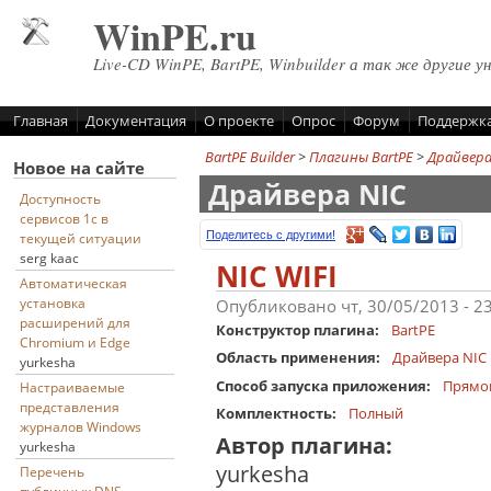
Перейти к основному содержанию
WinPE.ru
Live-CD WinPE, BartPE, Winbuilder а так же другие у
Главная
Документация
О проекте
Опрос
Форум
Поддержк
BartPE Builder
>
Плагины BartPE
>
Драйвер
Новое на сайте
Драйвера NIC
Доступность
сервисов 1с в
Поделитесь с другими!
текущей ситуации
serg kaac
NIC WIFI
Автоматическая
установка
Опубликовано чт, 30/05/2013 - 2
расширений для
Конструктор плагина:
BartPE
Chromium и Edge
Область применения:
Драйвера NIC
yurkesha
Способ запуска приложения:
Прямо
Настраиваемые
представления
Комплектность:
Полный
журналов Windows
Автор плагина:
yurkesha
yurkesha
Перечень