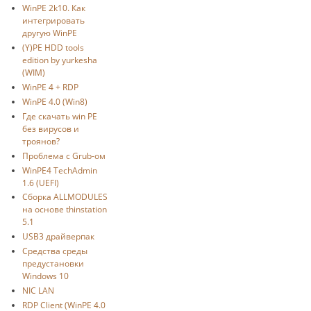
WinPE 2k10. Как
интегрировать
другую WinPE
(Y)PE HDD tools
edition by yurkesha
(WIM)
WinPE 4 + RDP
WinPE 4.0 (Win8)
Где скачать win PE
без вирусов и
троянов?
Проблема с Grub-ом
WinPE4 TechAdmin
1.6 (UEFI)
Сборка ALLMODULES
на основе thinstation
5.1
USB3 драйверпак
Средства среды
предустановки
Windows 10
NIC LAN
RDP Client (WinPE 4.0