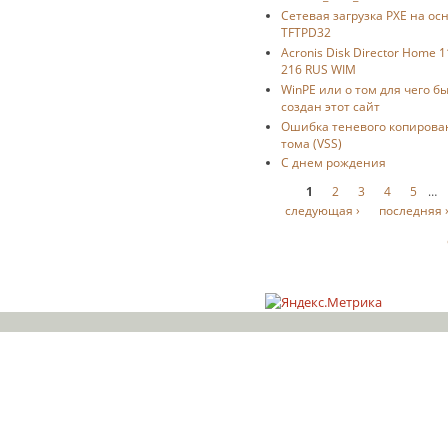
Сетевая загрузка PXE на ос
TFTPD32
Acronis Disk Director Home 1
216 RUS WIM
WinPE или о том для чего б
создан этот сайт
Ошибка теневого копирова
тома (VSS)
С днем рождения
Страницы
1
2
3
4
5
…
следующая ›
последняя 