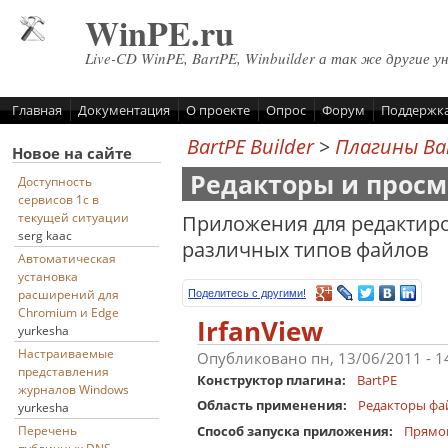
Перейти к основному содержанию
WinPE.ru
Live-CD WinPE, BartPE, Winbuilder а так же другие у
Главная
Документация
О проекте
Опрос
Форум
Поддержк
BartPE Builder
>
Плагины Ba
Новое на сайте
Редакторы и прос
Доступность
сервисов 1с в
текущей ситуации
Приложения для редактиро
serg kaac
различных типов файлов
Автоматическая
установка
расширений для
Поделитесь с другими!
Chromium и Edge
IrfanView
yurkesha
Настраиваемые
Опубликовано пн, 13/06/2011 - 
представления
Конструктор плагина:
BartPE
журналов Windows
Область применения:
Редакторы фа
yurkesha
Способ запуска приложения:
Прямо
Перечень