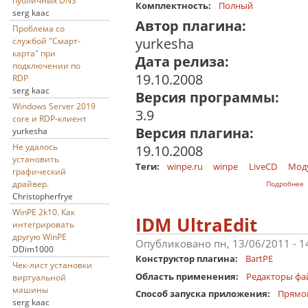
публичных DNS
Комплектность:
Полный
serg kaac
Автор плагина:
Проблема со
yurkesha
службой "Смарт-
карта" при
Дата релиза:
подключении по
19.10.2008
RDP
serg kaac
Версия программы:
Windows Server 2019
3.9
core и RDP-клиент
Версия плагина:
yurkesha
Не удалось
19.10.2008
установить
Теги:
winpe.ru
winpe
LiveCD
Мод
графический
о
драйвер.
Подробнее
Christopherfrye
WinPE 2k10. Как
IDM UltraEdit
интегрировать
другую WinPE
Опубликовано пн, 13/06/2011 - 
DDim1000
Конструктор плагина:
BartPE
Чек-лист установки
Область применения:
Редакторы фа
виртуальной
машины
Способ запуска приложения:
Прямо
serg kaac