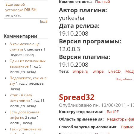
Комплектность:
Полный
Еще раз об
Автор плагина:
установке DRUSH
serg kaac
yurkesha
Ещё
Дата релиза:
19.10.2008
Комментарии
Версия программы:
А как можно ещё
12.0.0.3
скачать
6 месяцев 1
неделя назад
Версия плагина:
Один из возможных
19.10.2008
вариантов
1 год 5
Теги:
winpe.ru
winpe
LiveCD
Мод
месяцев назад
Подскажите, как мне
о
Подробнее
эту
1 год 5 месяцев
назад
Spread32
Итак - в силу
изменения
1 год 11
Опубликовано пн, 13/06/2011 - 
месяцев назад
Конструктор плагина:
BartPE
Есть добавочная
инфа по
2 года 1
Область применения:
Редакторы фа
месяц назад
Способ запуска приложения:
Прямо
Так - установка из