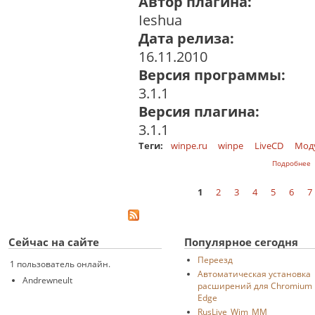
Автор плагина:
Ieshua
Дата релиза:
16.11.2010
Версия программы:
3.1.1
Версия плагина:
3.1.1
Теги:
winpe.ru
winpe
LiveCD
Мод
о
Подробнее
1
2
3
4
5
6
7
Страницы
Сейчас на сайте
Популярное сегодня
Переезд
1 пользователь онлайн.
Автоматическая установка
Andrewneult
расширений для Chromium
Edge
RusLive_Wim_MM