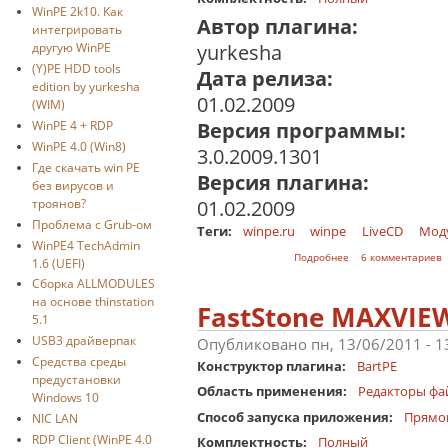
WinPE 2k10. Как
Автор плагина:
интегрировать
другую WinPE
yurkesha
(Y)PE HDD tools
Дата релиза:
edition by yurkesha
01.02.2009
(WIM)
WinPE 4 + RDP
Версия программы:
WinPE 4.0 (Win8)
3.0.2009.1301
Где скачать win PE
Версия плагина:
без вирусов и
троянов?
01.02.2009
Проблема с Grub-ом
Теги:
winpe.ru
winpe
LiveCD
Мод
WinPE4 TechAdmin
о Foxit PDF reader
Подробнее
6 комментариев
1.6 (UEFI)
Сборка ALLMODULES
на основе thinstation
FastStone MAXVIE
5.1
USB3 драйверпак
Опубликовано пн, 13/06/2011 - 
Средства среды
Конструктор плагина:
BartPE
предустановки
Область применения:
Редакторы фа
Windows 10
Способ запуска приложения:
Прямо
NIC LAN
RDP Client (WinPE 4.0
Комплектность:
Полный