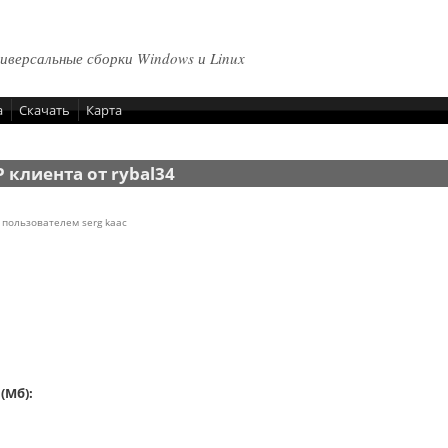
ниверсальные сборки Windows и Linux
а
Скачать
Карта
 клиента от rybal34
7 пользователем
serg kaac
(Мб):