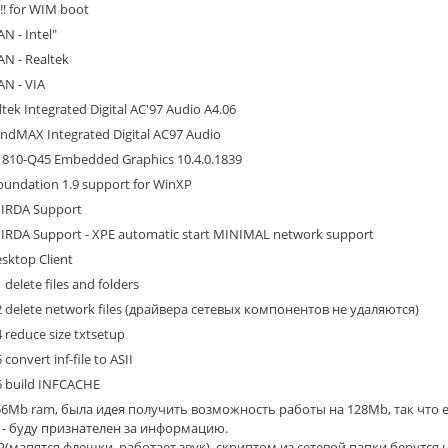
!! for WIM boot
N - Intel"
AN - Realtek
AN - VIA
tek Integrated Digital AC'97 Audio A4.06
ndMAX Integrated Digital AC97 Audio
el 810-Q45 Embedded Graphics 10.4.0.1839
Foundation 1.9 support for WinXP
 IRDA Support
 IRDA Support - XPE automatic start MINIMAL network support
sktop Client
1 delete files and folders
- 2 delete network files (драйвера сетевых компонентов не удаляются)
4 reduce size txtsetup
 convert inf-file to ASII
 6 build INFCACHE
56Mb ram, была идея получить возможность работы на 128Mb, так что 
 - буду признателен за информацию.
DP(мапятся флешки, работает звук), скриптом из сетевой папки берутс