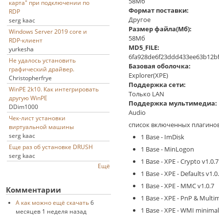
58Мб
карта" при подключении по
Формат поставки:
RDP
Другое
serg kaac
Размер файла(Мб):
Windows Server 2019 core и
58Мб
RDP-клиент
MD5_FILE:
yurkesha
6fa928de6f23ddd433ee63b12b
Не удалось установить
Базовая оболочка:
графический драйвер.
Explorer(XPE)
Christopherfrye
Поддержка сети:
WinPE 2k10. Как интегрировать
Только LAN
другую WinPE
Поддержка мультимедиа:
DDim1000
Audio
Чек-лист установки
список включенных плагинов
виртуальной машины
serg kaac
1 Base - ImDisk
Еще раз об установке DRUSH
1 Base - MinLogon
serg kaac
1 Base - XPE - Crypto v1.0.7
Ещё
1 Base - XPE - Defaults v1.0
1 Base - XPE - MMC v1.0.7
Комментарии
1 Base - XPE - PnP & Multim
А как можно ещё скачать
6
1 Base - XPE - WMI minimal
месяцев 1 неделя назад