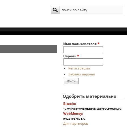
Поиск
Форма поиска
Имя пользователя
*
Пароль
*
Регистрация
Забыли пароль?
Одобрить материально
Bitcoin:
17rykrippYMyzMKkeyNEaaf6GCswGjrLvu
WebMoney:
R422105787177
Для партнеров