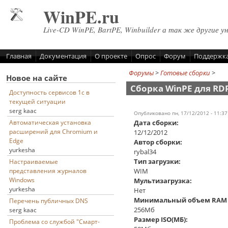
Перейти к основному содержанию
WinPE.ru
Live-CD WinPE, BartPE, Winbuilder а так же другие у
Главная
Документация
О проекте
Опрос
Форум
Поддержк
Форумы
>
Готовые сборки
>
Новое на сайте
Cборка WinPE для RDP
Доступность сервисов 1с в
текущей ситуации
serg kaac
Опубликовано пн, 17/12/2012 - 11:3
Дата сборки:
Автоматическая установка
расширений для Chromium и
12/12/2012
Edge
Автор сборки:
yurkesha
rybal34
Тип загрузки:
Настраиваемые
WIM
представления журналов
Windows
Мультизагрузка:
yurkesha
Нет
Минимальный объем RAM 
Перечень публичных DNS
256Мб
serg kaac
Размер ISO(МБ):
Проблема со службой "Смарт-