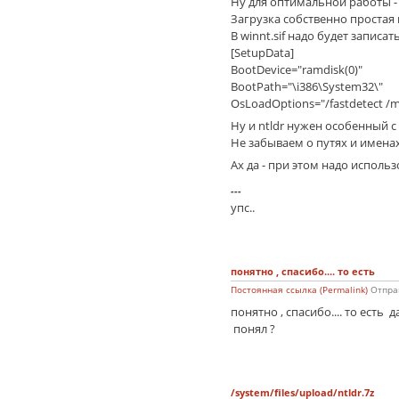
Ну для оптимальной работы - 
Загрузка собственно простая nt
В winnt.sif надо будет записат
[SetupData]
BootDevice="ramdisk(0)"
BootPath="\i386\System32\"
OsLoadOptions="/fastdetect /m
Ну и ntldr нужен особенный с
Не забываем о путях и именах в
Ах да - при этом надо исполь
---
упс..
понятно , спасибо.... то есть
Постоянная ссылка (Permalink)
Отпра
понятно , спасибо.... то ест
понял ?
/system/files/upload/ntldr.7z