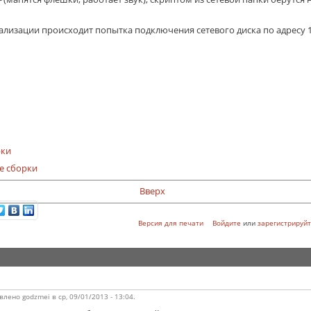
изации происходит попытка подключения сетевого диска по адресу 19
рки
е сборки
Вверх
Версия для печати
Войдите
или
зарегистрируйт
влено
godzmei
в
ср, 09/01/2013 - 13:04
.