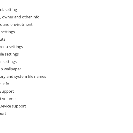
ck setting
, owner and other info
les and envirotment
 settings
uts
menu settings
le settings
r settings
op wallpaper
tory and system file names
n info
 Support
d volume
 Device support
port