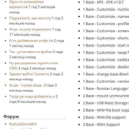
Один из возможных
1 Base - XPE - XPE v1.0.7
вариантов
1 год 5 месяцев
1 Base - Customize - numlo
назад
1 Base - Customize - names
Подскажите, как мне эту
1 год 5
месяцев назад
1 Base - Customize - profi
Итак - в силу изменения
1 год
1 Base - Customize - screen
11 месяцев назад
1 Base - Customize - shortc
Есть добавочная инфа по
2 года
1 Base - Customize - start 
1 месяц назад
Так - установка из файла
2 года
1 Base - Customize - swap fi
2 месяца назад
1 Base - Customize - taskba
Ну расширение скрипта или
1 Base - Customize - deskt
CMD
2 года 2 месяца назад
1 Base - change base direc
Здравствуйте! Скажите
2 года 2
месяца назад
1 Base - Customize - versio
Ах да - строки вида
2 года 3
1 Base - Russian Language
месяца назад
2 Base - mount unmounte
Тогда уж надо добавлять и
2
года 9 месяцев назад
2 Base - USB Mass Storage
2 Base - WIM-file boot sup
Форум
2 Base - WIM-file support
RusLiveGenaMini
2 Base - WSH Support