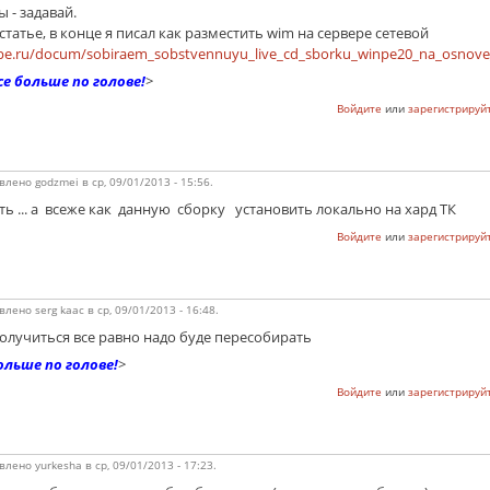
 - задавай.
 статье, в конце я писал как разместить wim на сервере сетевой
pe.ru/docum/sobiraem_sobstvennuyu_live_cd_sborku_winpe20_na_osnove_
е больше по голове!
>
Войдите
или
зарегистрируй
влено
godzmei
в
ср, 09/01/2013 - 15:56
.
... а всеже как данную сборку установить локально на хард ТК
Войдите
или
зарегистрируй
влено
serg kaac
в
ср, 09/01/2013 - 16:48
.
получиться все равно надо буде пересобирать
ольше по голове!
>
Войдите
или
зарегистрируй
влено
yurkesha
в
ср, 09/01/2013 - 17:23
.