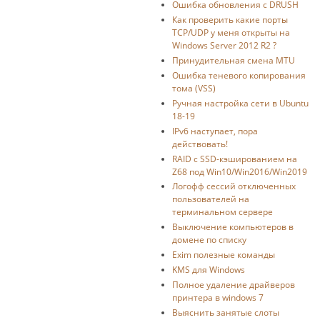
Ошибка обновления с DRUSH
Как проверить какие порты
TCP/UDP у меня открыты на
Windows Server 2012 R2 ?
Принудительная смена MTU
Ошибка теневого копирования
тома (VSS)
Ручная настройка сети в Ubuntu
18-19
IPv6 наступает, пора
действовать!
RAID с SSD-кэшированием на
Z68 под Win10/Win2016/Win2019
Логофф сессий отключенных
пользователей на
терминальном сервере
Выключение компьютеров в
домене по списку
Exim полезные команды
KMS для Windows
Полное удаление драйверов
принтера в windows 7
Выяснить занятые слоты