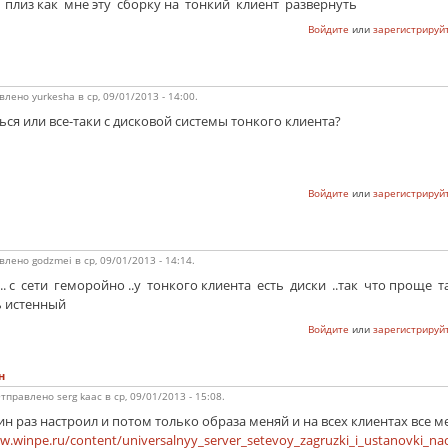
е плиз как мне эту сборку на тонкий клиент развернуть
Войдите
или
зарегистрируй
влено
yurkesha
в
ср, 09/01/2013 - 14:00
.
ься или все-таки с дисковой системы тонкого клиента?
Войдите
или
зарегистрируй
влено
godzmei
в
ср, 09/01/2013 - 14:14
.
.. с сети геморойно ..у тонкого клиента есть диски ..так что проще т
ь истенный
Войдите
или
зарегистрируй
н
тправлено
serg kaac
в
ср, 09/01/2013 - 15:08
.
ин раз настроил и потом только образа меняй и на всех клиентах все м
w.winpe.ru/content/universalnyy_server_setevoy_zagruzki_i_ustanovki_na