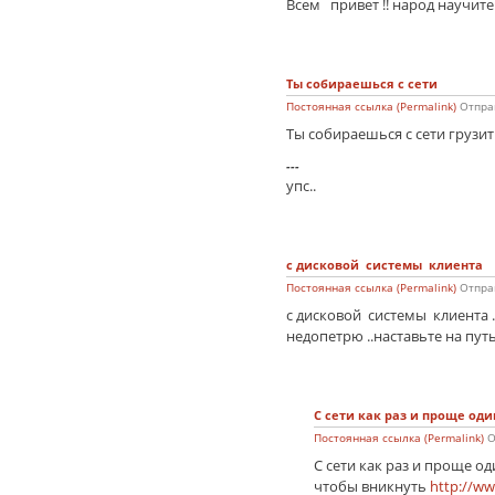
Всем привет !! народ научит
Ты собираешься с сети
Постоянная ссылка (Permalink)
Отпра
Ты собираешься с сети грузит
---
упс..
с дисковой системы клиента
Постоянная ссылка (Permalink)
Отпра
с дисковой системы клиента .
недопетрю ..наставьте на пут
С сети как раз и проще оди
Постоянная ссылка (Permalink)
О
С сети как раз и проще од
чтобы вникнуть
http://ww