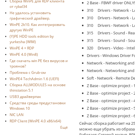
Cборка WinPE для RDP клиента
2 Base - FBWF driver ONLY!
от rybal34
310 Drivers - Network - LA
Не удалось установить
310 Drivers - Network - L
графический драйвер.
WinPE 2k10. Как интегрировать
310 Drivers - Network - L
другую WinPE
315 Drivers - Sound - Real
(Y)PE HDD tools edition by
315 Drivers - Sound - Sou
yurkesha (WIM)
320 Drivers - Video - Int
WinPE 4 + RDP
WinPE 4.0 (Win8)
Drivers - Windows Driver 
Где скачать win PE без вирусов и
Network - Networking and
троянов?
Network - Networking and
Проблема с Grub-ом
Soft - Network - Remote De
WinPE4 TechAdmin 1.6 (UEFI)
Сборка ALLMODULES на основе
Z Base - optimize project - 
thinstation 5.1
Z Base - optimize project 
USB3 драйверпак
Z Base - optimize project - 
Средства среды предустановки
Z Base - optimize project - 5
Windows 10
NIC LAN
Z Base - optimize project -
RDP Client (WinPE 4.0 x86/x64)
Сейчас сборка работает на 2
Ещё
можно еще убрать из образа
Работает: Сетевой доступ, R