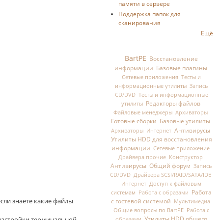
памяти в сервере
Поддержка папок для
сканирования
Ещё
BartPE
Восстановление
информации
Базовые плагины
Сетевые приложения
Тесты и
информационные утилиты
Запись
Тесты и информационные
CD/DVD
Редакторы файлов
утилиты
Файловые менеджеры
Архиваторы
Готовые сборки
Базовые утилиты
Антивирусы
Архиваторы
Интернет
Утилиты HDD для восстановления
информации
Сетевые приложение
Драйвера прочие
Конструктор
Антивирусы
Общий форум
Запись
CD/DVD
Драйвера SCSI/RAID/SATA/IDE
Доступ к файловым
Интернет
Работа
системам
Работа с образами
если знаете какие файлы
с гостевой системой
Мультимедиа
Общие вопросы по BartPE
Работа с
Утилиты HDD общего
я настройки терминальной
образами