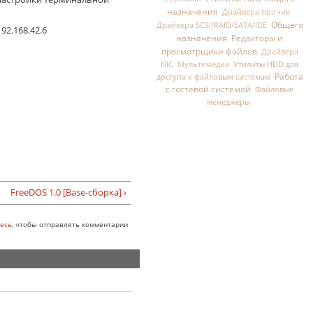
назначения
Драйвера прочие
Общего
Драйвера SCSI/RAID/SATA/IDE
2.168.42.6
назначения
Редакторы и
просмотрщики файлов
Драйвера
Утилиты HDD для
NIC
Мультимедиа
Работа
доступа к файловым системам
с гостевой системой
Файловые
менеджеры
FreeDOS 1.0 [Base-сборка] ›
есь
, чтобы отправлять комментарии