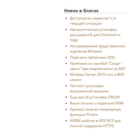
Новое в блогах
Доступность сервисов 1с в
текущей ситуации
Автоматическая установка
расширений для Chromium и
Edge
Настраиваемые представления
журналов Windows
Перечень публичных DNS
Проблема со службой "Смарт-
карта" при подключении по RDP
Windows Server 2019 core и RDP-
клиент
Чек-лист установки
виртуальной машины
Еще раз об установке DRUSH
Ваши письма с подписью DKIM
Хромиус получит популярную
функцию Firefox
NGINX шаблон в VESTACP для
полной поддержки HTTP2