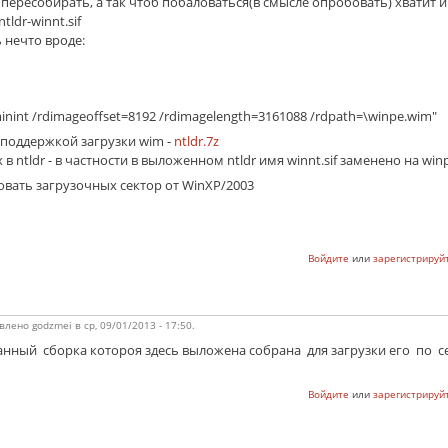
пересобирать, а так чтоб побаловаться(в смысле опробовать) хватит и э
ldr-winnt.sif
ь нечто вроде:
inint /rdimageoffset=8192 /rdimagelength=3161088 /rdpath=\winpe.wim"
 поддержкой загрузки wim -
ntldr.7z
 ntldr - в частности в выложенном ntldr имя winnt.sif заменено на winp
зовать загрузочных сектор от WinXP/2003
Войдите
или
зарегистрируй
влено
godzmei
в
ср, 09/01/2013 - 17:50
.
ь данный сборка котороя здесь выложена собрана для загрузки его по с
Войдите
или
зарегистрируй