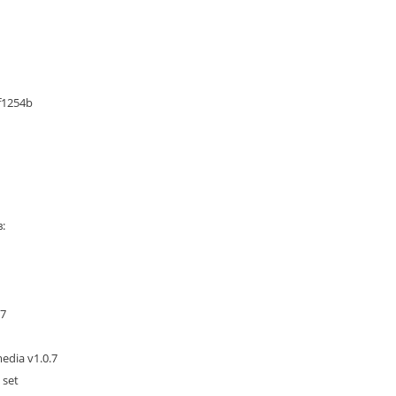
f1254b
:
.7
edia v1.0.7
 set