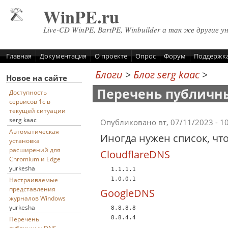
Перейти к основному содержанию
WinPE.ru
Live-CD WinPE, BartPE, Winbuilder а так же другие у
Главная
Документация
О проекте
Опрос
Форум
Поддержк
Блоги
>
Блог serg kaac
>
Новое на сайте
Перечень публичн
Доступность
сервисов 1с в
текущей ситуации
serg kaac
Опубликовано вт, 07/11/2023 - 1
Автоматическая
Иногда нужен список, что
установка
расширений для
CloudflareDNS
Chromium и Edge
yurkesha
   1.1.1.1

   1.0.0.1
Настраиваемые
представления
GoogleDNS
журналов Windows
yurkesha
   8.8.8.8

   8.8.4.4
Перечень