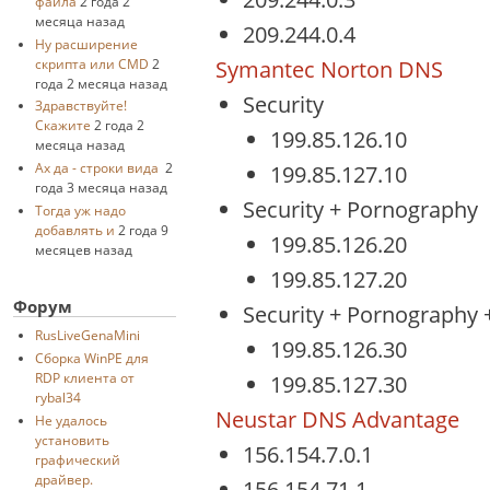
файла
2 года 2
месяца назад
209.244.0.4
Ну расширение
Symantec Norton DNS
скрипта или CMD
2
года 2 месяца назад
Security
Здравствуйте!
Скажите
2 года 2
199.85.126.10
месяца назад
Ах да - строки вида
2
199.85.127.10
года 3 месяца назад
Security + Pornography
Тогда уж надо
добавлять и
2 года 9
199.85.126.20
месяцев назад
199.85.127.20
Форум
Security + Pornography 
RusLiveGenaMini
199.85.126.30
Cборка WinPE для
RDP клиента от
199.85.127.30
rybal34
Neustar DNS Advantage
Не удалось
установить
156.154.7.0.1
графический
драйвер.
156.154.71.1