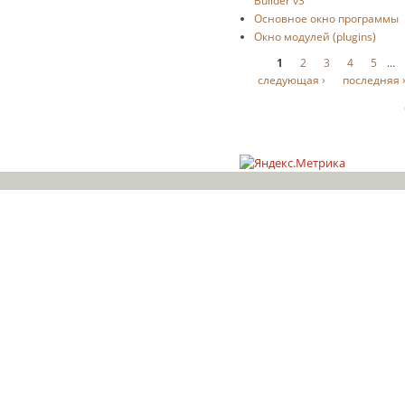
Builder v3
Основное окно программы
Окно модулей (plugins)
Страницы
1
2
3
4
5
…
следующая ›
последняя 