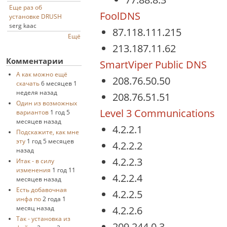
Еще раз об
FoolDNS
установке DRUSH
serg kaac
87.118.111.215
Ещё
213.187.11.62
Комментарии
SmartViper Public DNS
А как можно ещё
208.76.50.50
скачать
6 месяцев 1
неделя назад
208.76.51.51
Один из возможных
Level 3 Communications
вариантов
1 год 5
месяцев назад
4.2.2.1
Подскажите, как мне
эту
1 год 5 месяцев
4.2.2.2
назад
4.2.2.3
Итак - в силу
изменения
1 год 11
4.2.2.4
месяцев назад
Есть добавочная
4.2.2.5
инфа по
2 года 1
4.2.2.6
месяц назад
Так - установка из
209.244.0.3