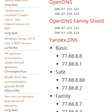
публичных DNS
OpenDNS
serg kaac
   208.67.222.222

Проблема со
   208.67.220.220
службой "Смарт-
карта" при
OpenDNS Family Shield
подключении по
RDP
   208.67.222.123

serg kaac
   208.67.220.123
Yandex.DNS
Windows Server 2019
core и RDP-клиент
Basic
yurkesha
Не удалось
77.88.8.8
установить
графический
77.88.8.1
драйвер.
Safe
Christopherfrye
WinPE 2k10. Как
77.88.8.88
интегрировать
другую WinPE
77.88.8.2
DDim1000
Family
Чек-лист установки
виртуальной
77.88.8.7
машины
serg kaac
77.88.8.3