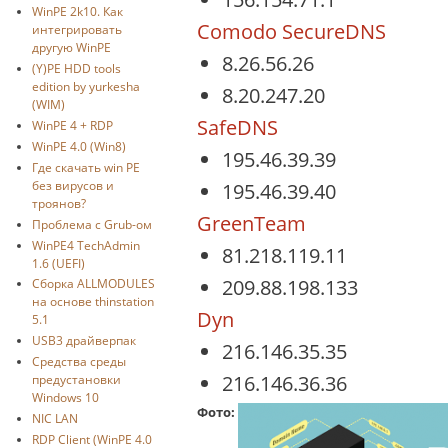
WinPE 2k10. Как
Comodo SecureDNS
интегрировать
другую WinPE
8.26.56.26
(Y)PE HDD tools
edition by yurkesha
8.20.247.20
(WIM)
SafeDNS
WinPE 4 + RDP
WinPE 4.0 (Win8)
195.46.39.39
Где скачать win PE
без вирусов и
195.46.39.40
троянов?
GreenTeam
Проблема с Grub-ом
WinPE4 TechAdmin
81.218.119.11
1.6 (UEFI)
209.88.198.133
Сборка ALLMODULES
на основе thinstation
Dyn
5.1
USB3 драйверпак
216.146.35.35
Средства среды
216.146.36.36
предустановки
Windows 10
Фото:
NIC LAN
RDP Client (WinPE 4.0