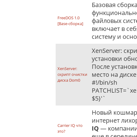
Базовая сборка
функционально
FreeDOS 1.0
файловых систе
[Base-сборка]
включает в се
систему и осн
XenServer: скр
установки обн
После установ
XenServer:
место на диске
скрипт очистки
диска Dom0
#!/bin/sh
PATCHLIST=`xe p
$5}'`
Новый кошмар:
интернет лихо
Carrier IQ что
IQ
— компании
это?
еще в середин