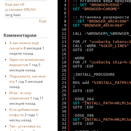
3
:: Установка вида браузе
Еще раз об
4
:: 
SET
"BROWSER=EDGE"
5
SET
"BROWSER=CHROME"
установке DRUSH
6
serg kaac
7
:: Установка разрядности
Ещё
8
::
SET
"BROWSER_ARCH=X86"
9
SET
"BROWSER_ARCH=X64"
10
11
CALL :%BROWSER
%
_
%
BROWSER
Комментарии
12
13
FOR /F 
"usebackq tokens=
А как можно ещё
14
CALL :WORK 
"%SKIP_LINE%"
скачать
6 месяцев 1
15
GOTO :EOF
неделя назад
16
17
:WORK
Один из возможных
18
FOR /F 
"usebackq skip=%~
вариантов
1 год 5
19
GOTO :EOF
месяцев назад
20
21
:INSTALL_PROCEDURE
Подскажите, как мне
22
(
эту
1 год 5 месяцев
23
REG add 
"%INSTALL_PATH%\
назад
24
)
25
GOTO :EOF
Итак - в силу
26
изменения
1 год 11
27
:EDGE_X64
28
SET
"INSTALL_PATH=HKLM\S
месяцев назад
29
GOTO :EOF
Есть добавочная
30
инфа по
2 года 1
31
:EDGE_X86
32
SET
"INSTALL_PATH=HKLM\S
месяц назад
33
GOTO :EOF
Так - установка из
34