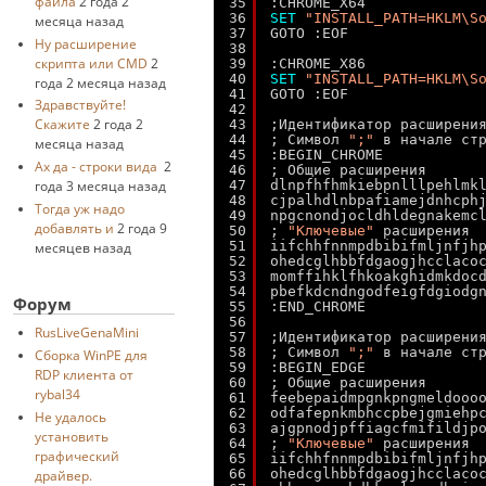
файла
2 года 2
35
:CHROME_X64
36
SET
"INSTALL_PATH=HKLM\S
месяца назад
37
GOTO :EOF
Ну расширение
38
скрипта или CMD
2
39
:CHROME_X86
40
SET
"INSTALL_PATH=HKLM\S
года 2 месяца назад
41
GOTO :EOF
Здравствуйте!
42
Скажите
2 года 2
43
;Идентификатор расширени
44
; Символ 
";"
в начале ст
месяца назад
45
:BEGIN_CHROME
Ах да - строки вида
2
46
; Общие расширения
47
dlnpfhfhmkiebpnlllpehlmk
года 3 месяца назад
48
cjpalhdlnbpafiamejdnhcph
Тогда уж надо
49
npgcnondjocldhldegnakemc
добавлять и
2 года 9
50
; 
"Ключевые"
расширения
51
iifchhfnnmpdbibifmljnfjh
месяцев назад
52
ohedcglhbbfdgaogjhcclaco
53
momffihklfhkoakghidmkdoc
54
pbefkdcndngodfeigfdgiodg
Форум
55
:END_CHROME
56
RusLiveGenaMini
57
;Идентификатор расширени
58
; Символ 
";"
в начале ст
Cборка WinPE для
59
:BEGIN_EDGE
RDP клиента от
60
; Общие расширения
rybal34
61
feebepaidmpgnkpngmeldooo
62
odfafepnkmbhccpbejgmiehp
Не удалось
63
ajgpnodjpffiagcfmifildjp
установить
64
; 
"Ключевые"
расширения
графический
65
iifchhfnnmpdbibifmljnfjh
66
ohedcglhbbfdgaogjhcclaco
драйвер.