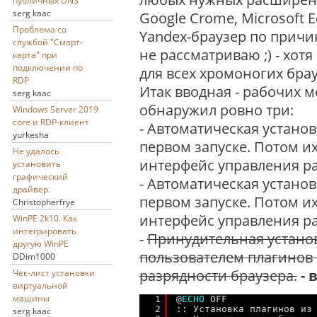
публичных DNS
serg kaac
Google Crome, Microsoft E
Проблема со
Yandex-браузер по причи
службой "Смарт-
не рассматриваю ;) - хот
карта" при
подключении по
для всех хромоногих брауз
RDP
Итак вводная - рабочих м
serg kaac
обнаружил ровно три:
Windows Server 2019
core и RDP-клиент
- Автоматическая установ
yurkesha
первом запуске. Потом и
Не удалось
интерфейс управления 
установить
графический
- Автоматическая установ
драйвер.
первом запуске. Потом и
Christopherfrye
интерфейс управления 
WinPE 2k10. Как
интегрировать
-
Принудительная устано
другую WinPE
пользователем плагинов 
DDim1000
разрядности браузера.
-
Чек-лист установки
виртуальной
машины
1
@
ECHO
OFF
2
:: Установка плагинов из
serg kaac