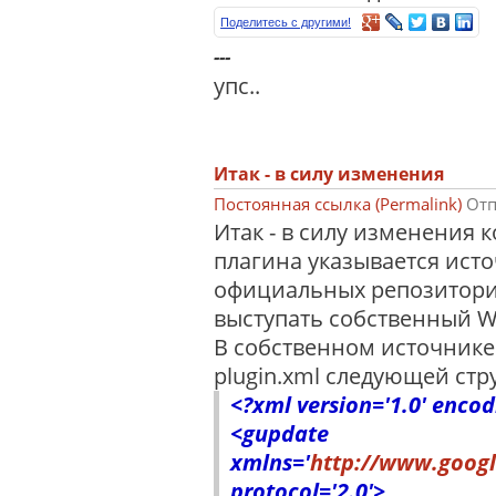
Поделитесь с другими!
---
упс..
Итак - в силу изменения
Постоянная ссылка (Permalink)
Отп
Итак - в силу изменения 
плагина указывается ист
официальных репозитори
выступать собственный W
В собственном источнике
plugin.xml следующей стр
<?xml version='1.0' encod
<gupdate
xmlns='
http://www.googl
protocol='2.0'>