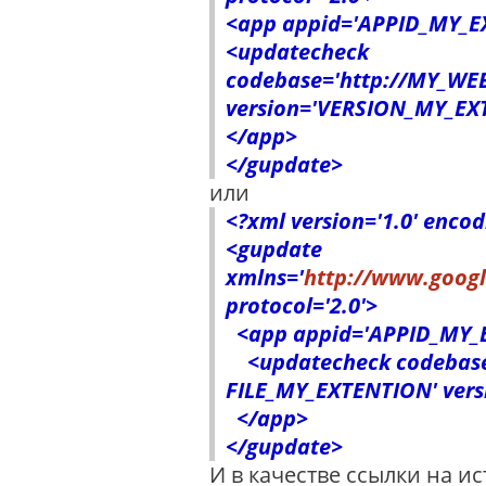
<app appid='APPID_MY_E
<updatecheck
codebase='http://MY_WE
version='VERSION_MY_EX
</app>
</gupdate>
или
<?xml version='1.0' encod
<gupdate
xmlns='
http://www.googl
protocol='2.0'>
<app appid='APPID_MY_
<updatecheck codebase=
FILE_MY_EXTENTION' ver
</app>
</gupdate>
И в качестве ссылки на и