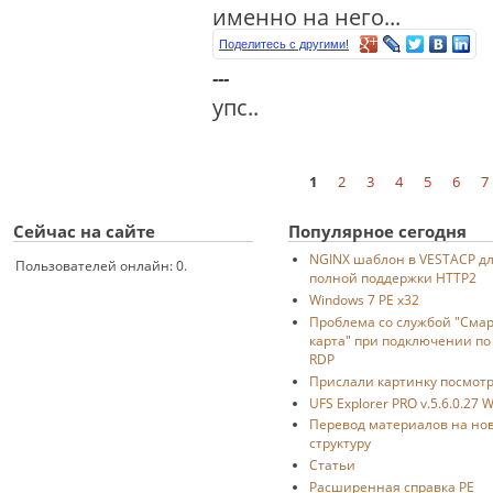
именно на него...
Поделитесь с другими!
---
упс..
1
2
3
4
5
6
7
Страницы
Сейчас на сайте
Популярное сегодня
NGINX шаблон в VESTACP д
Пользователей онлайн: 0.
полной поддержки HTTP2
Windows 7 PE x32
Проблема со службой "Смар
карта" при подключении по
RDP
Прислали картинку посмот
UFS Explorer PRO v.5.6.0.27 
Перевод материалов на но
структуру
Статьи
Расширенная справка PE