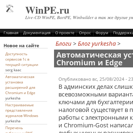
Перейти к основному содержанию
WinPE.ru
Live-CD WinPE, BartPE, Winbuilder а так же другие у
Главная
Документация
О проекте
Опрос
Форум
Поддержк
Блоги
>
Блог yurkesha
>
Новое на сайте
Автоматическая у
Доступность
сервисов 1с в
Chromium и Edge
текущей ситуации
serg kaac
Автоматическая
Опубликовано вс, 25/08/2024 - 2
установка
В админских делах слишк
расширений для
всевозможными вариант
Chromium и Edge
yurkesha
ключами для бухгалтерии.
Настраиваемые
налоговой существует в 
представления
журналов Windows
работы с электронными к
yurkesha
и Chromium-Gost написал
Перечень
любых нужных расширени