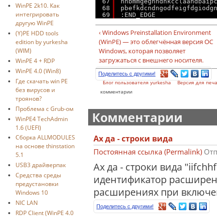
67
nhbmmgegnhdhkcclaandbaip
WinPE 2k10. Как
68
pbefkdcndngodfeigfdgiodg
интегрировать
69
:END_EDGE
другую WinPE
‹ Windows Preinstallation Environment
(Y)PE HDD tools
(WinPE) — это облегчённая версия ОС
edition by yurkesha
(WIM)
Windows, которая позволяет
загружаться с внешнего носителя.
WinPE 4 + RDP
WinPE 4.0 (Win8)
Поделитесь с другими!
Где скачать win PE
Блог пользователя yurkesha
Версия для печ
без вирусов и
комментарии
троянов?
Проблема с Grub-ом
Комментарии
WinPE4 TechAdmin
1.6 (UEFI)
Ах да - строки вида
Сборка ALLMODULES
на основе thinstation
Постоянная ссылка (Permalink)
Отп
5.1
Ах да - строки вида "iifchh
USB3 драйверпак
Средства среды
идентификатор расширени
предустановки
расширениях при включен
Windows 10
NIC LAN
Поделитесь с другими!
RDP Client (WinPE 4.0