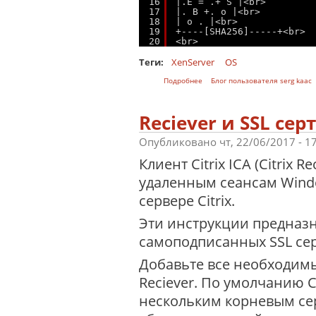
16
|.E = .+ S |<br>
17
|. B +. o |<br>
18
| o . |<br>
19
+----[SHA256]-----+<br>
20
<br>
Теги:
XenServer
OS
о Создание открытого SSH-ключ
Подробнее
Блог пользователя serg kaac
Reciever и SSL се
Опубликовано чт, 22/06/2017 - 1
Клиент Citrix ICA (Citrix 
удаленным сеансам Wind
сервере Citrix.
Эти инструкции предназн
самоподписанных SSL сер
Добавьте все необходимы
Reciever. По умолчанию Ci
нескольким корневым сер