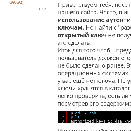
x86/x64)
Приветствуем тебя, посе
Ещё
нашего сайта. Часто, в и
использование аутент
ключам.
Но найти с "раз
открытый ключ
не полу
это сделать.
Итак для того чтобы пре
пользователь должен его 
не было сделано ранее. Э
операционных системах. 
у вас ещё нет ключа. По
ключи хранятся в каталог
легко проверить, есть ли 
посмотрев его содержим
1
$ 
cd
~/.
ssh
2
$ 
ls
3
authorized_keys id_dsa kn
Ищите пару файлов с имен