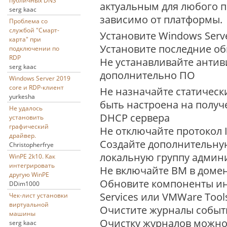
публичных DNS
актуальным для любого п
serg kaac
зависимо от платформы.
Проблема со
службой "Смарт-
Установите Windows Serv
карта" при
Установите последние о
подключении по
RDP
Не устанавливайте антив
serg kaac
дополнительно ПО
Windows Server 2019
core и RDP-клиент
Не назначайте статически
yurkesha
быть настроена на получ
Не удалось
DHCP сервера
установить
графический
Не отключайте протокол 
драйвер.
Создайте дополнительную
Christopherfrye
локальную группу админ
WinPE 2k10. Как
интегрировать
Не включайте ВМ в доме
другую WinPE
Обновите компоненты инт
DDim1000
Services или VMWare Tool
Чек-лист установки
виртуальной
Очистите журналы событи
машины
Очистку журналов можно
serg kaac