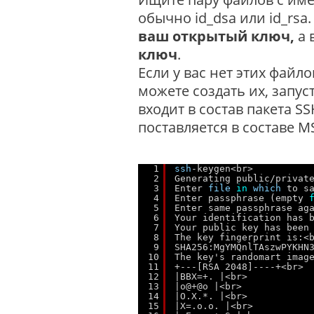
обычно id_dsa или id_rsa
ваш открытый ключ,
а 
ключ
.
Если у вас нет этих файло
можете создать их, запус
входит в состав пакета SS
поставляется в составе M
1
ssh
-keygen<br>
2
Generating public
/privat
3
Enter 
file
in
which
to s
4
Enter passphrase (empty 
5
Enter same passphrase ag
6
Your identification has 
7
Your public key has been
8
The key fingerprint is:<
9
SHA256:MgYMQnlTAszwPYKHN
10
The key's randomart imag
11
+---[RSA 2048]----+<br>
12
|BBX=+. |<br>
13
|o@+@o |<br>
14
|O.X.*. |<br>
15
|X=.o.o. |<br>