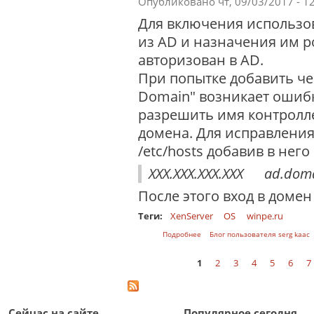
Опубликовано чт, 09/03/2017 - 1
Для включения использов
из AD и назначения им р
авторизован в AD.
При попытке добавить че
Domain" возникает ошиб
разрешить имя контролл
домена. Для исправления
/etc/hosts добавив в него
XXX.XXX.XXX.XXX ad.dom
После этого вход в домен
Теги:
XenServer
OS
winpe.ru
о Включение сервера XenServer 
Подробнее
Блог пользователя serg kaac
1
2
3
4
5
6
7
Страницы
Сейчас на сайте
Популярное сегодня