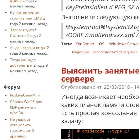
файла
2 года 2
KeyPreInstalled /t REG_SZ /
месяца назад
Ну расширение
Выполните следующую ко
скрипта или CMD
2
года 2 месяца назад
%systemroot%\system32\sy
Здравствуйте!
/OOBE /unattend:xxx.xml /
Скажите
2 года 2
месяца назад
Теги:
XenServer
OS
Windows Server
Ах да - строки вида
2
о Чек-лист установки виртуаль
Подробнее
Блог пользователя serg kaac
года 3 месяца назад
Тогда уж надо
добавлять и
2 года 9
Выяснить занятые
месяцев назад
сервере
Опубликовано чт, 22/03/2018 - 1
Форум
Иногда возникает необхо
RusLiveGenaMini
Cборка WinPE для
каких планок памяти сто
RDP клиента от
Есть простая консольная
rybal34
задачу:
Не удалось
установить
графический
1
# dmidecode --type 17
2
драйвер.