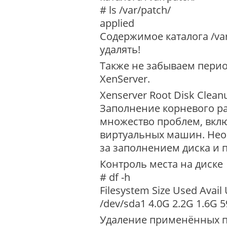
# ls /var/patch/
applied
Содержимое каталога /var
удалять!
Также не забываем перио
XenServer.
Xenserver Root Disk Clean
Заполнение корневого ра
множество проблем, вкл
виртуальных машин. Нео
за заполнением диска и 
Контроль места на диске
# df -h
Filesystem Size Used Avai
/dev/sda1 4.0G 2.2G 1.6G 5
Удаление применённых па