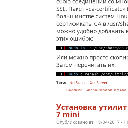
сбою соединений со мног
SSL. Пакет «ca-certificat
большинстве систем Linu
сертификаты CA в /usr/shar
можно удобно добавить в 
этих ошибок:
1
sudo
ln
-s 
/usr/share/ca-
Или можно просто скопир
Затем перечитать их:
1
sudo
c_rehash 
/opt/Citrix
Теги:
NetScaler
XenServer
о Reciever и SSL сертификаты
Подробнее
Блог пользователя serg kaac
Установка утилит C
7 mini
Опубликовано вт, 18/04/2017 - 1