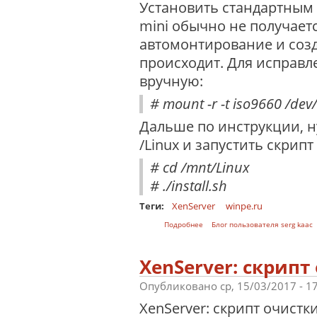
Установить стандартным 
mini обычно не получается
автомонтирование и созд
происходит. Для исправ
вручную:
# mount -r -t iso9660 /dev
Дальше по инструкции, ну
/Linux и запустить скрипт i
# cd /mnt/Linux
# ./install.sh
Теги:
XenServer
winpe.ru
о Установка утилит Citrix Xs-too
Подробнее
Блог пользователя serg kaac
XenServer: скрип
Опубликовано ср, 15/03/2017 - 1
XenServer: скрипт очистк