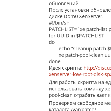
обновлений
После установки обновл
диске Dom0 XenServer.
#!/bin/sh
PATCHLIST=`xe patch-list p
for UUID in $PATCHLIST
do
echo "Cleanup patch $
xe patch-pool-clean uu
done
Идея скрипта:
http://discu
xenserver-low-root-disk-sp
Для работы скрипта на е
использовать команду xe 
pool-clean отрабатывает 
Проверяем свободное мес
каталога /var/patch/