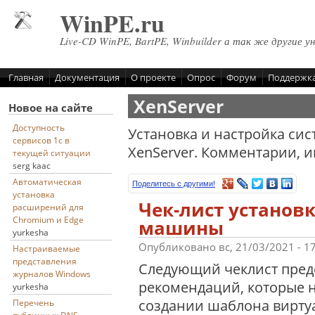
Перейти к основному содержанию
WinPE.ru
Live-CD WinPE, BartPE, Winbuilder а так же другие у
Главная
Документация
О проекте
Опрос
Форум
Поддержк
XenServer
Новое на сайте
Доступность
Установка и настройка си
сервисов 1с в
XenServer. Комментарии, ин
текущей ситуации
serg kaac
Автоматическая
Поделитесь с другими!
установка
Чек-лист установ
расширений для
Chromium и Edge
машины
yurkesha
Опубликовано вс, 21/03/2021 - 1
Настраиваемые
представления
Следующий чеклист пред
журналов Windows
рекомендаций, которые 
yurkesha
создании шаблона вирту
Перечень