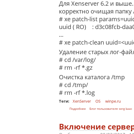
Для Xenserver 6.2 и выше
корректно очищая папку /
# xe patch-list params=uui
uuid ( RO) : d3c08fcb-da
...
# xe patch-clean uuid=<uu
Удаление старых лог-фай
# cd /var/log/
# rm -rf *.gz
Очистка каталога /tmp
# cd /tmp/
# rm -rf *.log
Теги:
XenServer
OS
winpe.ru
о XenServer: скрипт очистки ди
Подробнее
Блог пользователя serg kaac
Включение сервера