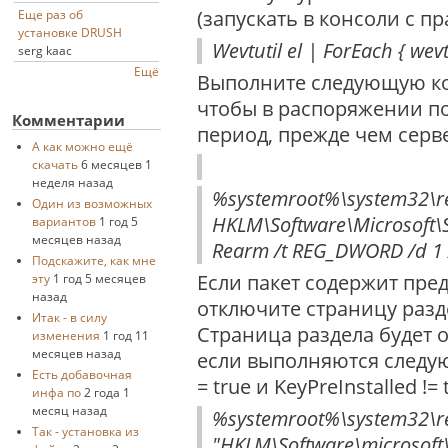
(запускать в консоли с п
Еще раз об
установке DRUSH
Wevtutil el | ForEach { wevtu
serg kaac
Ещё
Выполните следующую ком
чтобы в распоряжении п
Комментарии
период, прежде чем серв
А как можно ещё
скачать
6 месяцев 1
неделя назад
%systemroot%\system32\r
Один из возможных
HKLM\Software\Microsoft\S
вариантов
1 год 5
месяцев назад
Rearm /t REG_DWORD /d 1 
Подскажите, как мне
Если пакет содержит пре
эту
1 год 5 месяцев
назад
отключите страницу разд
Итак - в силу
Страница раздела будет о
изменения
1 год 11
месяцев назад
если выполняются следую
Есть добавочная
= true и KeyPreInstalled != 
инфа по
2 года 1
месяц назад
%systemroot%\system32\r
Так - установка из
"HKLM\Software\microsoft\