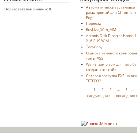
Автоматическая установка
Пользователей онлайн: 0.
расширений для Chromium
Edge
Переезд
RusLive_Wim_MM
Acronis Disk Director Home 1
216 RUS WIM
TeraCopy
Ошибка теневого копирова
тома (VSS)
WinPE или о том для чего б
создан этот сайт
Сетевая загрузка PXE на ос
TFTPD32
Страницы
1
2
3
4
5
…
следующая ›
последняя 