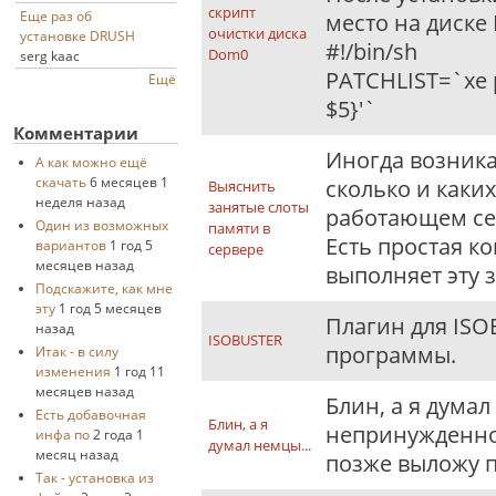
скрипт
Еще раз об
место на диске
очистки диска
установке DRUSH
#!/bin/sh
Dom0
serg kaac
PATCHLIST=`xe p
Ещё
$5}'`
Комментарии
Иногда возник
А как можно ещё
скачать
6 месяцев 1
сколько и каких
Выяснить
неделя назад
занятые слоты
работающем се
Один из возможных
памяти в
Есть простая к
вариантов
1 год 5
сервере
месяцев назад
выполняет эту з
Подскажите, как мне
эту
1 год 5 месяцев
Плагин для ISO
назад
ISOBUSTER
программы.
Итак - в силу
изменения
1 год 11
месяцев назад
Блин, а я думал
Есть добавочная
Блин, а я
непринужденно! 
инфа по
2 года 1
думал немцы...
месяц назад
позже выложу п
Так - установка из