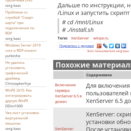
публичных DNS
Дальше по инструкции, ну
serg kaac
/Linux и запустить скрипт i
Проблема со
службой "Смарт-
# cd /mnt/Linux
карта" при
подключении по
# ./install.sh
RDP
Теги:
XenServer
winpe.ru
serg kaac
Windows Server 2019
Поделитесь с другими!
core и RDP-клиент
Блог пользователя serg kaac
yurkesha
Не удалось
Похожие материалы
установить
графический
Содержимое
драйвер.
Christopherfrye
Для включения 
Включение
WinPE 2k10. Как
сервера
пользователей 
интегрировать
XenServer 6.5 в
XenServer 6.5 д
другую WinPE
домен
DDim1000
Чек-лист установки
XenServer: скр
виртуальной
установки обн
машины
После установ
serg kaac
XenServer: