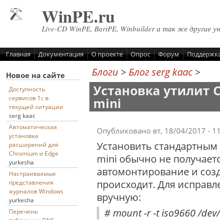
Перейти к основному содержанию
WinPE.ru
Live-CD WinPE, BartPE, Winbuilder а так же другие у
Главная
Документация
О проекте
Опрос
Форум
Поддержк
Блоги
>
Блог serg kaac
>
Новое на сайте
Установка утилит Ci
Доступность
сервисов 1с в
mini
текущей ситуации
serg kaac
Автоматическая
Опубликовано вт, 18/04/2017 - 1
установка
Установить стандартным 
расширений для
Chromium и Edge
mini обычно не получается
yurkesha
автомонтирование и созд
Настраиваемые
происходит. Для исправ
представления
журналов Windows
вручную:
yurkesha
# mount -r -t iso9660 /dev
Перечень