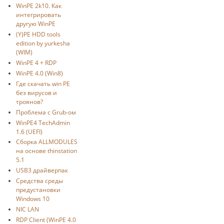
WinPE 2k10. Как
интегрировать
другую WinPE
(Y)PE HDD tools
edition by yurkesha
(WIM)
WinPE 4 + RDP
WinPE 4.0 (Win8)
Где скачать win PE
без вирусов и
троянов?
Проблема с Grub-ом
WinPE4 TechAdmin
1.6 (UEFI)
Сборка ALLMODULES
на основе thinstation
5.1
USB3 драйверпак
Средства среды
предустановки
Windows 10
NIC LAN
RDP Client (WinPE 4.0