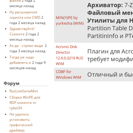
файла
2 года 2
Архиватор:
7-Z
месяца назад
Файловый ме
Ну расширение
скрипта или CMD
2
MIN(Y)PE by
Утилиты для 
года 2 месяца назад
yurkesha (WIM)
Partition Table
Здравствуйте!
Скажите
2 года 2
PartitinInfo и PTe
месяца назад
Ах да - строки вида
2
Acronis Disk
Плагин для Acron
года 3 месяца назад
Director
Тогда уж надо
требует модифи
12.0.0.3219 RUS
добавлять и
2 года 9
WIM
месяцев назад
CDBF for
Отличный и бы
Windows WIM
Форум
RusLiveGenaMini
Cборка WinPE для
RDP клиента от
rybal34
Не удалось
установить
графический
драйвер.