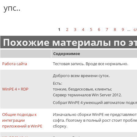
упс..
1
2
3
4
5
6
7
8
9
…
с
Страницы
Похожие материалы по эт
Содержимое
Работа сайта
Тестовая запись. Вроде все нормально.
Доброго всем времени суток.
Есть:
WinPE 4 + RDP
тонкие, бездисковые, клиенты;
Сервер терминалов Win Server 2012.
Собрал WinPE 4 умеющий автоматом подклю
Общие подходы к
Изначально сборки WinPE не представляют
интеграции
софта. Поэтому в полный рост стоит пробл
приложений в WinPE
сборку.