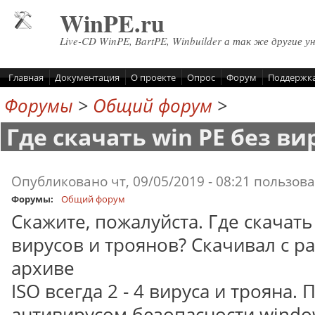
Перейти к основному содержанию
WinPE.ru
Live-CD WinPE, BartPE, Winbuilder а так же другие у
Главная
Документация
О проекте
Опрос
Форум
Поддержк
Форумы
>
Общий форум
>
Где скачать win PE без ви
Опубликовано чт, 09/05/2019 - 08:21 пользо
Форумы:
Общий форум
Скажите, пожалуйста. Где скачать
вирусов и троянов? Скачивал с р
архиве
ISO всегда 2 - 4 вируса и трояна
антивирусом безопасности windo