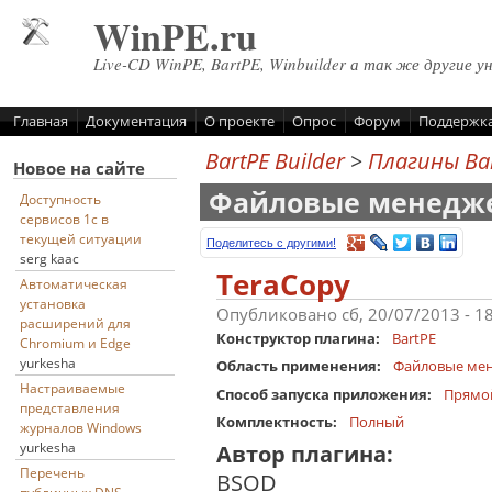
Перейти к основному содержанию
WinPE.ru
Live-CD WinPE, BartPE, Winbuilder а так же другие у
Главная
Документация
О проекте
Опрос
Форум
Поддержк
BartPE Builder
>
Плагины Ba
Новое на сайте
Файловые менедж
Доступность
сервисов 1с в
текущей ситуации
Поделитесь с другими!
serg kaac
TeraCopy
Автоматическая
установка
Опубликовано сб, 20/07/2013 - 1
расширений для
Конструктор плагина:
BartPE
Chromium и Edge
yurkesha
Область применения:
Файловые ме
Настраиваемые
Способ запуска приложения:
Прямо
представления
Комплектность:
Полный
журналов Windows
yurkesha
Автор плагина:
Перечень
BSOD