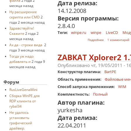
файла
2 года 2
Дата релиза:
месяца назад
14.12.2008
Ну расширение
Версия программы:
скрипта или CMD
2
года 2 месяца назад
2.8.4.0
Здравствуйте!
Теги:
winpe.ru
winpe
LiveCD
Мод
Скажите
2 года 2
месяца назад
о KillCopy
Подробнее
1 комментарий
Ах да - строки вида
2
года 3 месяца назад
ZABKAT Xplorer2 1.
Тогда уж надо
добавлять и
2 года 9
Опубликовано чт, 19/05/2011 - 1
месяцев назад
Конструктор плагина:
BartPE
Область применения:
Файловые ме
Форум
Способ запуска приложения:
WIM
RusLiveGenaMini
Комплектность:
Полный
Cборка WinPE для
Автор плагина:
RDP клиента от
rybal34
yurkesha
Не удалось
Дата релиза:
установить
графический
22.04.2011
драйвер.