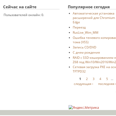
Сейчас на сайте
Популярное сегодня
Автоматическая установка
Пользователей онлайн: 0.
расширений для Chromium
Edge
Переезд
RusLive_Wim_MM
Ошибка теневого копирова
тома (VSS)
Запись CD/DVD
С днем рождения
RAID с SSD-кэшированием 
Z68 под Win10/Win2016/Win
Сетевая загрузка PXE на ос
TFTPD32
Страницы
1
2
3
4
5
…
следующая ›
последняя 