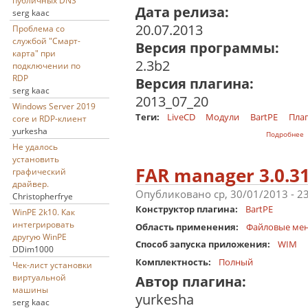
публичных DNS
Дата релиза:
serg kaac
20.07.2013
Проблема со
службой "Смарт-
Версия программы:
карта" при
2.3b2
подключении по
RDP
Версия плагина:
serg kaac
2013_07_20
Windows Server 2019
Теги:
LiveCD
Модули
BartPE
Плаг
core и RDP-клиент
yurkesha
о
Подробнее
Не удалось
установить
FAR manager 3.0.3
графический
драйвер.
Опубликовано ср, 30/01/2013 - 2
Christopherfrye
Конструктор плагина:
BartPE
WinPE 2k10. Как
интегрировать
Область применения:
Файловые ме
другую WinPE
Способ запуска приложения:
WIM
DDim1000
Комплектность:
Полный
Чек-лист установки
виртуальной
Автор плагина:
машины
yurkesha
serg kaac