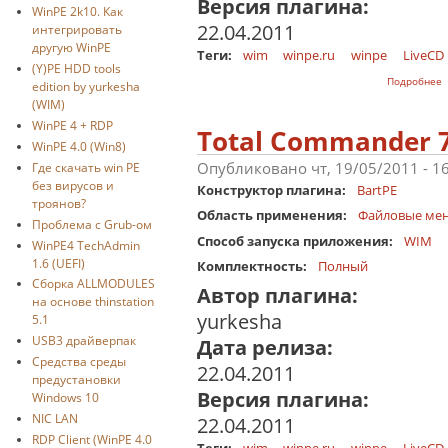
Версия плагина:
WinPE 2k10. Как
22.04.2011
интегрировать
другую WinPE
Теги:
wim
winpe.ru
winpe
LiveCD
(Y)PE HDD tools
о
Подробнее
edition by yurkesha
(WIM)
WinPE 4 + RDP
Total Commander 
WinPE 4.0 (Win8)
Опубликовано чт, 19/05/2011 - 1
Где скачать win PE
без вирусов и
Конструктор плагина:
BartPE
троянов?
Область применения:
Файловые ме
Проблема с Grub-ом
Способ запуска приложения:
WIM
WinPE4 TechAdmin
1.6 (UEFI)
Комплектность:
Полный
Сборка ALLMODULES
Автор плагина:
на основе thinstation
yurkesha
5.1
USB3 драйверпак
Дата релиза:
Средства среды
22.04.2011
предустановки
Версия плагина:
Windows 10
NIC LAN
22.04.2011
RDP Client (WinPE 4.0
Теги:
wim
winpe.ru
winpe
LiveCD