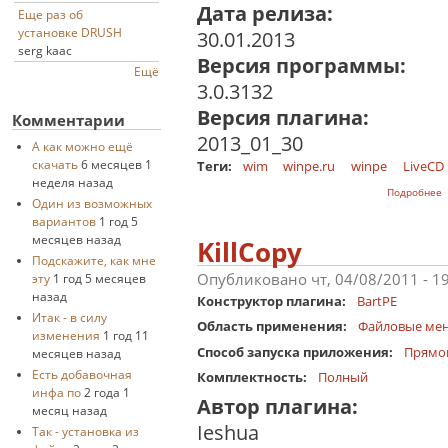
Дата релиза:
Еще раз об
установке DRUSH
30.01.2013
serg kaac
Версия программы:
Ещё
3.0.3132
Версия плагина:
Комментарии
2013_01_30
А как можно ещё
скачать
6 месяцев 1
Теги:
wim
winpe.ru
winpe
LiveCD
неделя назад
о
Подробнее
Один из возможных
вариантов
1 год 5
месяцев назад
KillCopy
Подскажите, как мне
Опубликовано чт, 04/08/2011 - 1
эту
1 год 5 месяцев
назад
Конструктор плагина:
BartPE
Итак - в силу
Область применения:
Файловые ме
изменения
1 год 11
Способ запуска приложения:
Прямо
месяцев назад
Есть добавочная
Комплектность:
Полный
инфа по
2 года 1
Автор плагина:
месяц назад
Ieshua
Так - установка из