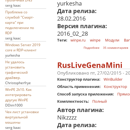
публичных DNS
yurkesha
serg kaac
Дата релиза:
Проблема со
28.02.2016
службой "Смарт-
карта" при
Версия плагина:
подключении по
2016_02_28
RDP
serg kaac
Теги:
winpe.ru
winpe
Модули
Bar
Windows Server 2019
о SCSIRAID
Подробнее
35 комментариев
core и RDP-клиент
yurkesha
Не удалось
RusLiveGenaMini
установить
Опубликовано пт, 27/02/2015 - 2
графический
драйвер.
Конструктор плагина:
WinBuilder
Christopherfrye
Область применения:
Конструктор
WinPE 2k10. Как
Способ запуска приложения:
Прямо
интегрировать
другую WinPE
Комплектность:
Полный
DDim1000
Автор плагина:
Чек-лист установки
Nikzzzz
виртуальной
машины
Дата релиза:
serg kaac