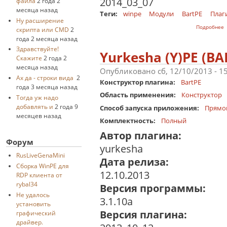
2014_03_07
файла
2 года 2
месяца назад
Теги:
winpe
Модули
BartPE
Плаг
Ну расширение
Подробнее
скрипта или CMD
2
года 2 месяца назад
Здравствуйте!
Yurkesha (Y)PE (B
Скажите
2 года 2
месяца назад
Опубликовано сб, 12/10/2013 - 1
Ах да - строки вида
2
Конструктор плагина:
BartPE
года 3 месяца назад
Область применения:
Конструктор
Тогда уж надо
добавлять и
2 года 9
Способ запуска приложения:
Прямо
месяцев назад
Комплектность:
Полный
Автор плагина:
Форум
yurkesha
RusLiveGenaMini
Дата релиза:
Cборка WinPE для
12.10.2013
RDP клиента от
rybal34
Версия программы:
Не удалось
3.1.10a
установить
Версия плагина:
графический
драйвер.