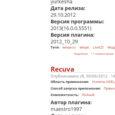
yurkesha
Дата релиза:
29.10.2012
Версия программы:
2013(16.0.0.5551)
Версия плагина:
2012_10_29
Теги:
winpe.ru
winpe
LiveCD
Мод
о Acronis True Imag
Подробнее
11 комментариев
Recuva
Опубликовано сб, 30/06/2012 - 1
Область применения:
Утилиты HDD 
Способ запуска приложения:
Прямо
Комплектность:
Полный
Автор плагина:
maestro1997