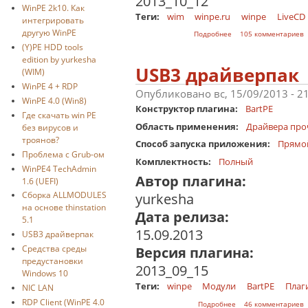
2013_10_12
WinPE 2k10. Как
Теги:
wim
winpe.ru
winpe
LiveCD
интегрировать
другую WinPE
о Yurkesha (Y)PE (BAR
Подробнее
105 комментариев
(Y)PE HDD tools
edition by yurkesha
USB3 драйверпак
(WIM)
WinPE 4 + RDP
Опубликовано вс, 15/09/2013 - 2
WinPE 4.0 (Win8)
Конструктор плагина:
BartPE
Где скачать win PE
Область применения:
Драйвера про
без вирусов и
троянов?
Способ запуска приложения:
Прямо
Проблема с Grub-ом
Комплектность:
Полный
WinPE4 TechAdmin
Автор плагина:
1.6 (UEFI)
Сборка ALLMODULES
yurkesha
на основе thinstation
Дата релиза:
5.1
15.09.2013
USB3 драйверпак
Средства среды
Версия плагина:
предустановки
2013_09_15
Windows 10
Теги:
winpe
Модули
BartPE
Плаг
NIC LAN
RDP Client (WinPE 4.0
о USB3 драйверпак
Подробнее
46 комментариев