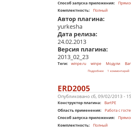
Способ запуска приложения:
Прямо
Комплектность:
Полный
Автор плагина:
yurkesha
Дата релиза:
24.02.2013
Версия плагина:
2013_02_23
Теги:
winpe.ru
winpe
Модули
Bar
о Поддержка русск
Подробнее
1 комментарий
ERD2005
Опубликовано сб, 09/02/2013 - 1
Конструктор плагина:
BartPE
Область применения:
Работа с гост
Способ запуска приложения:
Прямо
Комплектность:
Полный