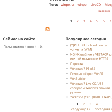
Теги:
winpe.ru
winpe
LiveCD
Мод
о
Подробнее
1
2
3
4
5
6
7
Страницы
Сейчас на сайте
Популярное сегодня
(Y)PE HDD tools edition by
Пользователей онлайн: 0.
yurkesha (WIM)
NGINX шаблон в VESTACP д
полной поддержки HTTP2
Переезд
Windows 7 PE x32
Готовые сборки WinPE
WinBuilder
Windows 7 Live CD/USB —
собираем Windows своими
руками
Yurkesha (Y)PE (BARTPE&XPE
Страницы
1
2
3
4
5
…
следующая ›
последняя 