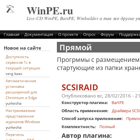
Перейти к основному содержанию
WinPE.ru
Live-CD WinPE, BartPE, Winbuilder а так же другие у
Главная
Документация
О проекте
Опрос
Форум
Поддержк
Прямой
Новое на сайте
Доступность
Прогрммы с размещением 
сервисов 1с в
стартующие из папки хран
текущей ситуации
serg kaac
Автоматическая
SCSIRAID
установка
расширений для
Опубликовано вс, 28/02/2016 - 2
Chromium и Edge
Конструктор плагина:
BartPE
yurkesha
Область применения:
Драйвера SCSI
Настраиваемые
представления
Способ запуска приложения:
Прямо
журналов Windows
Комплектность:
Полный
yurkesha
Автор плагина:
Перечень