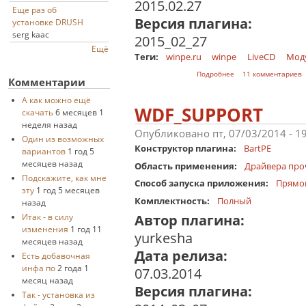
2015.02.27
Еще раз об
Версия плагина:
установке DRUSH
serg kaac
2015_02_27
Ещё
Теги:
winpe.ru
winpe
LiveCD
Мод
о RusLiveGenaMini
Подробнее
11 комментариев
Комментарии
А как можно ещё
WDF_SUPPORT
скачать
6 месяцев 1
неделя назад
Опубликовано пт, 07/03/2014 - 1
Один из возможных
Конструктор плагина:
BartPE
вариантов
1 год 5
месяцев назад
Область применения:
Драйвера про
Подскажите, как мне
Способ запуска приложения:
Прямо
эту
1 год 5 месяцев
Комплектность:
Полный
назад
Итак - в силу
Автор плагина:
изменения
1 год 11
yurkesha
месяцев назад
Дата релиза:
Есть добавочная
инфа по
2 года 1
07.03.2014
месяц назад
Версия плагина:
Так - установка из