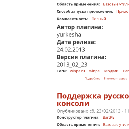
Область применения:
Базовые утил
Способ запуска приложения:
Прямо
Комплектность:
Полный
Автор плагина:
yurkesha
Дата релиза:
24.02.2013
Версия плагина:
2013_02_23
Теги:
winpe.ru
winpe
Модули
Bar
о Постобработка в 
Подробнее
5 комментариев
Поддержка русско
консоли
Опубликовано сб, 23/02/2013 - 1
Конструктор плагина:
BartPE
Область применения:
Базовые утил