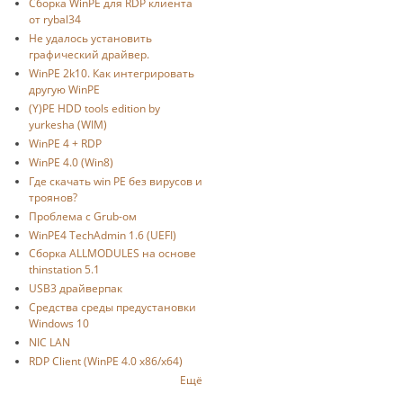
Cборка WinPE для RDP клиента
от rybal34
Не удалось установить
графический драйвер.
WinPE 2k10. Как интегрировать
другую WinPE
(Y)PE HDD tools edition by
yurkesha (WIM)
WinPE 4 + RDP
WinPE 4.0 (Win8)
Где скачать win PE без вирусов и
троянов?
Проблема с Grub-ом
WinPE4 TechAdmin 1.6 (UEFI)
Сборка ALLMODULES на основе
thinstation 5.1
USB3 драйверпак
Средства среды предустановки
Windows 10
NIC LAN
RDP Client (WinPE 4.0 x86/x64)
Ещё