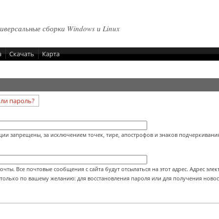
ниверсальные сборки Windows и Linux
а
Скачать
Карта
)
ли пароль?
ии запрещены, за исключением точек, тире, апострофов и знаков подчеркивания
ты. Все почтовые сообщения с сайта будут отсылаться на этот адрес. Адрес эле
 только по вашему желанию: для восстановления пароля или для получения ново