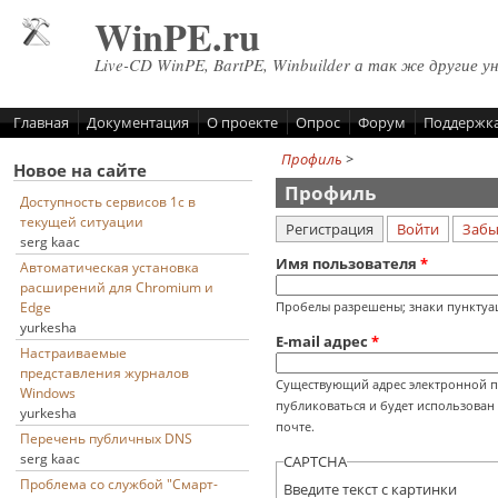
Перейти к основному содержанию
WinPE.ru
Live-CD WinPE, BartPE, Winbuilder а так же другие у
Главная
Документация
О проекте
Опрос
Форум
Поддержк
Профиль
>
Новое на сайте
Профиль
Доступность сервисов 1с в
текущей ситуации
(активная вкладка
Регистрация
Войти
Забы
Главные вкладки
serg kaac
Имя пользователя
*
Автоматическая установка
расширений для Chromium и
Пробелы разрешены; знаки пунктуац
Edge
yurkesha
E-mail адрес
*
Настраиваемые
представления журналов
Существующий адрес электронной поч
Windows
публиковаться и будет использован
yurkesha
почте.
Перечень публичных DNS
serg kaac
CAPTCHA
Проблема со службой "Смарт-
Введите текст с картинки