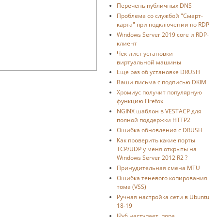
Перечень публичных DNS
Проблема со службой "Смарт-
карта" при подключении по RDP
Windows Server 2019 core и RDP-
клиент
Чек-лист установки
виртуальной машины
Еще раз об установке DRUSH
Ваши письма с подписью DKIM
Хромиус получит популярную
функцию Firefox
NGINX шаблон в VESTACP для
полной поддержки HTTP2
Ошибка обновления с DRUSH
Как проверить какие порты
TCP/UDP у меня открыты на
Windows Server 2012 R2 ?
Принудительная смена MTU
Ошибка теневого копирования
тома (VSS)
Ручная настройка сети в Ubuntu
18-19
IPv6 наступает, пора