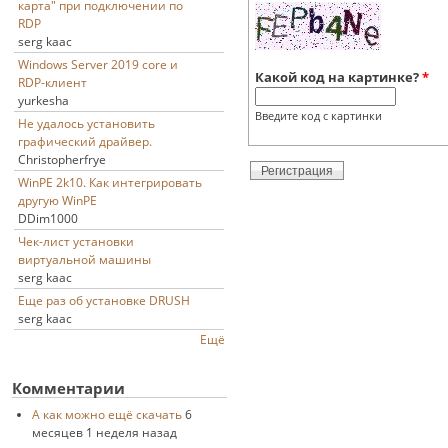
карта" при подключении по
RDP
serg kaac
Windows Server 2019 core и
Какой код на картинке?
*
RDP-клиент
yurkesha
Введите код с картинки
Не удалось установить
графический драйвер.
Christopherfrye
WinPE 2k10. Как интегрировать
другую WinPE
DDim1000
Чек-лист установки
виртуальной машины
serg kaac
Еще раз об установке DRUSH
serg kaac
Ещё
Комментарии
А как можно ещё скачать
6
месяцев 1 неделя назад