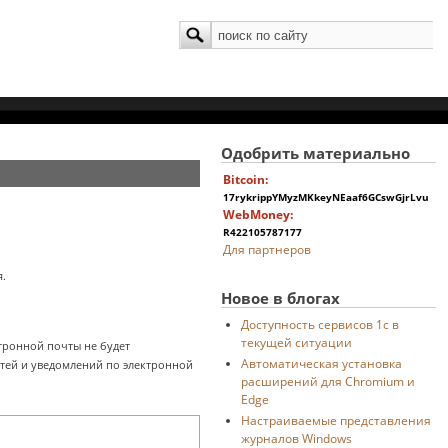
Поиск
Форма поиска
Одобрить материально
Bitcoin:
17rykrippYMyzMKkeyNEaaf6GCswGjrLvu
WebMoney:
R422105787177
Для партнеров
.
Новое в блогах
Доступность сервисов 1с в
текущей ситуации
ктронной почты не будет
Автоматическая установка
стей и уведомлений по электронной
расширений для Chromium и
Edge
Настраиваемые представления
журналов Windows