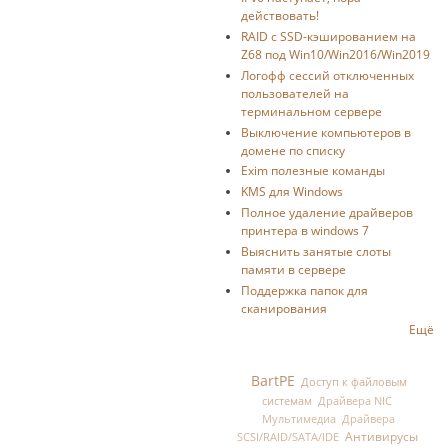
действовать!
RAID с SSD-кэшированием на
Z68 под Win10/Win2016/Win2019
Логофф сессий отключенных
пользователей на
терминальном сервере
Выключение компьютеров в
домене по списку
Exim полезные команды
KMS для Windows
Полное удаление драйверов
принтера в windows 7
Выяснить занятые слоты
памяти в сервере
Поддержка папок для
сканирования
Ещё
BartPE
Доступ к файловым
системам
Драйвера NIC
Мультимедиа
Драйвера
Антивирусы
SCSI/RAID/SATA/IDE