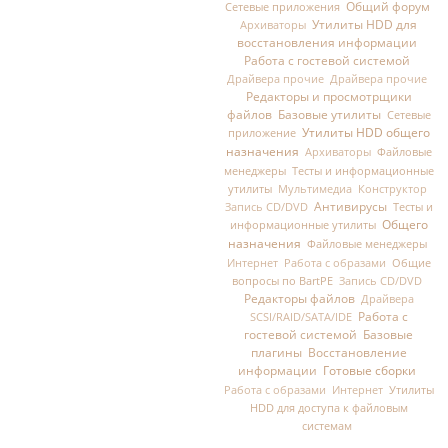
Общий форум
Сетевые приложения
Утилиты HDD для
Архиваторы
восстановления информации
Работа с гостевой системой
Драйвера прочие
Драйвера прочие
Редакторы и просмотрщики
файлов
Базовые утилиты
Сетевые
Утилиты HDD общего
приложение
назначения
Файловые
Архиваторы
менеджеры
Тесты и информационные
утилиты
Мультимедиа
Конструктор
Антивирусы
Тесты и
Запись CD/DVD
Общего
информационные утилиты
назначения
Файловые менеджеры
Общие
Интернет
Работа с образами
вопросы по BartPE
Запись CD/DVD
Редакторы файлов
Драйвера
Работа с
SCSI/RAID/SATA/IDE
гостевой системой
Базовые
плагины
Восстановление
информации
Готовые сборки
Утилиты
Работа с образами
Интернет
HDD для доступа к файловым
системам