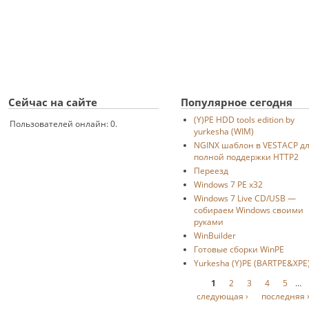
Сейчас на сайте
Популярное сегодня
(Y)PE HDD tools edition by
Пользователей онлайн: 0.
yurkesha (WIM)
NGINX шаблон в VESTACP д
полной поддержки HTTP2
Переезд
Windows 7 PE x32
Windows 7 Live CD/USB —
собираем Windows своими
руками
WinBuilder
Готовые сборки WinPE
Yurkesha (Y)PE (BARTPE&XPE
Страницы
1
2
3
4
5
…
следующая ›
последняя 