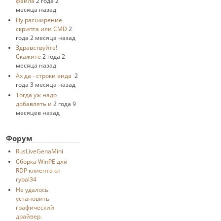
файла
2 года 2
месяца назад
Ну расширение
скрипта или CMD
2
года 2 месяца назад
Здравствуйте!
Скажите
2 года 2
месяца назад
Ах да - строки вида
2
года 3 месяца назад
Тогда уж надо
добавлять и
2 года 9
месяцев назад
Форум
RusLiveGenaMini
Cборка WinPE для
RDP клиента от
rybal34
Не удалось
установить
графический
драйвер.