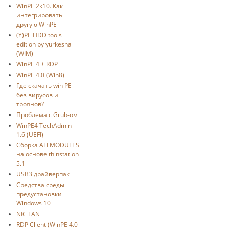
WinPE 2k10. Как
интегрировать
другую WinPE
(Y)PE HDD tools
edition by yurkesha
(WIM)
WinPE 4 + RDP
WinPE 4.0 (Win8)
Где скачать win PE
без вирусов и
троянов?
Проблема с Grub-ом
WinPE4 TechAdmin
1.6 (UEFI)
Сборка ALLMODULES
на основе thinstation
5.1
USB3 драйверпак
Средства среды
предустановки
Windows 10
NIC LAN
RDP Client (WinPE 4.0