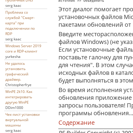
публичных DNS
Источник >> Объединить 
serg kaac
Этот диалог помогает пр
Проблема со
установочных файлов Mic
службой "Смарт-
пакетами обновлений от M
карта" при
подключении по
Введите месторасположе
RDP
serg kaac
файлов Windows) (не указ
Windows Server 2019
Если установочные файлы
core и RDP-клиент
поставьте галочку для пу
yurkesha
для чтения". В этом случ
Не удалось
установить
исходных файлов в катал
графический
будет выполняться в этом
драйвер.
Christopherfrye
Во время исполнения уст
WinPE 2k10. Как
обновления приложение PE
интегрировать
другую WinPE
запросы пользователя! П
DDim1000
программы обновления..
Чек-лист установки
виртуальной
Содержание
машины
serg kaac
PE Builder Copyright (c) 2002