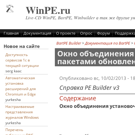
Перейти к основному содержанию
WinPE.ru
Live-CD WinPE, BartPE, Winbuilder а так же другие у
Главная
Документация
О проекте
Опрос
Форум
Поддержк
BartPE Builder
>
Документация по BartPE
>
Новое на сайте
Окно объединения 
Доступность
пакетами обновле
сервисов 1с в
текущей ситуации
serg kaac
Опубликовано вс, 10/02/2013 - 1
Автоматическая
установка
Справка PE Builder v3
расширений для
Chromium и Edge
Содержание
yurkesha
Окно объединения установо
Настраиваемые
представления
журналов Windows
yurkesha
Перечень