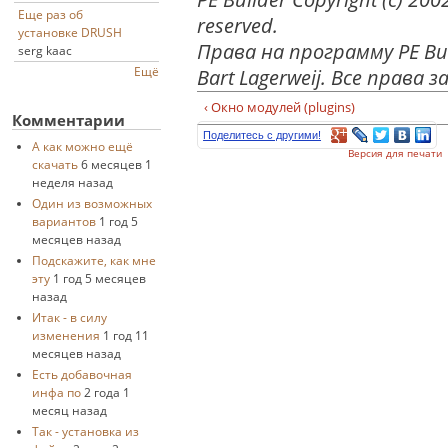
Еще раз об
reserved.
установке DRUSH
Права на программу PE Bu
serg kaac
Ещё
Bart Lagerweij. Все права
‹ Окно модулей (plugins)
Комментарии
Поделитесь с другими!
А как можно ещё
Версия для печати
скачать
6 месяцев 1
неделя назад
Один из возможных
вариантов
1 год 5
месяцев назад
Подскажите, как мне
эту
1 год 5 месяцев
назад
Итак - в силу
изменения
1 год 11
месяцев назад
Есть добавочная
инфа по
2 года 1
месяц назад
Так - установка из