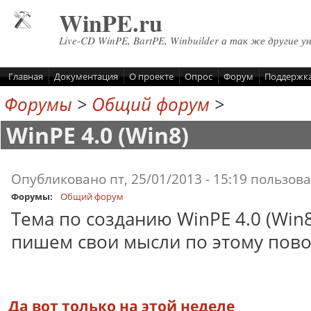
Перейти к основному содержанию
WinPE.ru
Live-CD WinPE, BartPE, Winbuilder а так же другие у
Главная
Документация
О проекте
Опрос
Форум
Поддержк
Форумы
>
Общий форум
>
WinPE 4.0 (Win8)
Опубликовано пт, 25/01/2013 - 15:19 пользо
Форумы:
Общий форум
Тема по созданию WinPE 4.0 (Win8
пишем свои мысли по этому пово
Да вот только на этой неделе