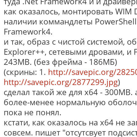
туда .Net Framework4 и и драйвер
как оказалось, монтировать WIM 
наличии коммандлеты PowerShell3
Framework4.
и так, образ с чистой системой, о
Explorer++, сетевыми дровами, и 
243MB. (без фрейма - 186МБ)
(скрины: 1.
http://savepic.org/2825
http://savepic.org/2877299.jpg
)
сделал такой же для x64 - 300MB. 
более-менее нормальную оболочк
пока не понял.
кстати, как оказалось на x64 не з
совсем. пишет "отсутсвует подси