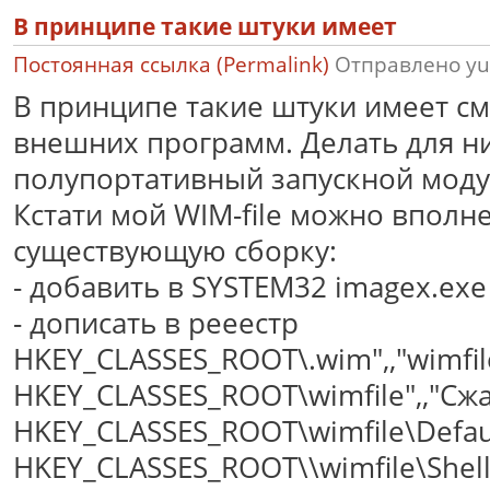
В принципе такие штуки имеет
Постоянная ссылка (Permalink)
Отправлено
yu
В принципе такие штуки имеет см
внешних программ. Делать для н
полупортативный запускной моду
Кстати мой WIM-file можно вполн
существующую сборку:
- добавить в SYSTEM32 imagex.exe
- дописать в рееестр
HKEY_CLASSES_ROOT\.wim",,"wimfil
HKEY_CLASSES_ROOT\wimfile",,"Сж
HKEY_CLASSES_ROOT\wimfile\Default
HKEY_CLASSES_ROOT\\wimfile\She