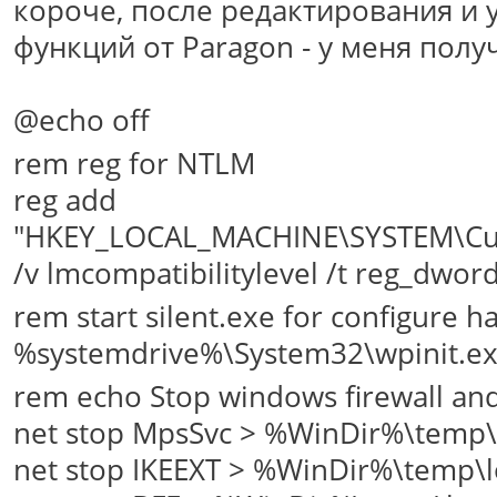
короче, после редактирования и
функций от Paragon - у меня полу
@echo off
rem reg for NTLM
reg add
"HKEY_LOCAL_MACHINE\SYSTEM\Curr
/v lmcompatibilitylevel /t reg_dwor
rem start silent.exe for configure 
%systemdrive%\System32\wpinit.e
rem echo Stop windows firewall and
net stop MpsSvc > %WinDir%\temp\
net stop IKEEXT > %WinDir%\temp\l