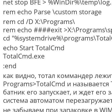
net stop BFE > %WinDir%\temp\log.
rem echo Parse \custom storage
rem cd /D X:\Programs\
rem echo ####exit >X:\Programs\s
cd "%systemdrive%\programs\Tota
echo Start TotalCmd
TotalCmd.exe
:end
как видно, тотал коммандер лежит
Programs>TotalCmd и называется 
батник его запускает, и ждет его
система автоматом перезагружает
не забываем при запаковке в WIM