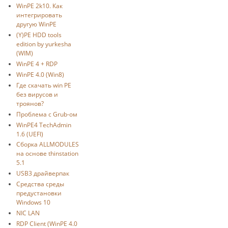
WinPE 2k10. Как
интегрировать
другую WinPE
(Y)PE HDD tools
edition by yurkesha
(WIM)
WinPE 4 + RDP
WinPE 4.0 (Win8)
Где скачать win PE
без вирусов и
троянов?
Проблема с Grub-ом
WinPE4 TechAdmin
1.6 (UEFI)
Сборка ALLMODULES
на основе thinstation
5.1
USB3 драйверпак
Средства среды
предустановки
Windows 10
NIC LAN
RDP Client (WinPE 4.0