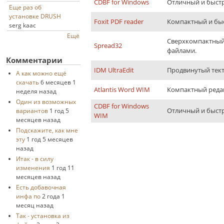
CDBF for Windows
Отличный и быстр
Еще раз об
установке DRUSH
Foxit PDF reader
Компактный и бы
serg kaac
Ещё
Сверхкомпактный 
Spread32
файлами.
Комментарии
IDM UltraEdit
Продвинутый текто
А как можно ещё
скачать
6 месяцев 1
Atlantis Word WIM
Компактный редак
неделя назад
Один из возможных
CDBF for Windows
Отличный и быстр
вариантов
1 год 5
WIM
месяцев назад
Подскажите, как мне
эту
1 год 5 месяцев
назад
Итак - в силу
изменения
1 год 11
месяцев назад
Есть добавочная
инфа по
2 года 1
месяц назад
Так - установка из