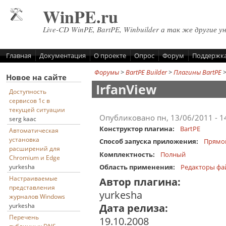
Перейти к основному содержанию
WinPE.ru
Live-CD WinPE, BartPE, Winbuilder а так же другие у
Главная
Документация
О проекте
Опрос
Форум
Поддержк
Форумы
>
BartPE Builder
>
Плагины BartPE
Новое на сайте
IrfanView
Доступность
сервисов 1с в
текущей ситуации
Опубликовано пн, 13/06/2011 - 
serg kaac
Конструктор плагина:
BartPE
Автоматическая
установка
Способ запуска приложения:
Прямо
расширений для
Комплектность:
Полный
Chromium и Edge
yurkesha
Область применения:
Редакторы фа
Настраиваемые
Автор плагина:
представления
yurkesha
журналов Windows
Дата релиза:
yurkesha
Перечень
19.10.2008