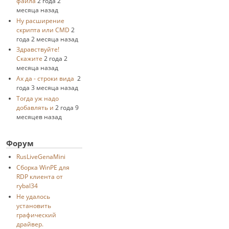
файла
2 года 2
месяца назад
Ну расширение
скрипта или CMD
2
года 2 месяца назад
Здравствуйте!
Скажите
2 года 2
месяца назад
Ах да - строки вида
2
года 3 месяца назад
Тогда уж надо
добавлять и
2 года 9
месяцев назад
Форум
RusLiveGenaMini
Cборка WinPE для
RDP клиента от
rybal34
Не удалось
установить
графический
драйвер.