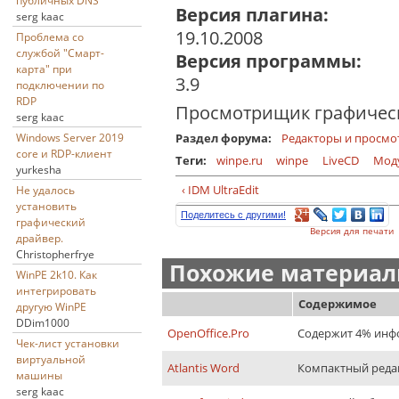
публичных DNS
Версия плагина:
serg kaac
19.10.2008
Проблема со
службой "Смарт-
Версия программы:
карта" при
3.9
подключении по
RDP
Просмотрищик графическ
serg kaac
Раздел форума:
Редакторы и просм
Windows Server 2019
core и RDP-клиент
Теги:
winpe.ru
winpe
LiveCD
Мод
yurkesha
‹ IDM UltraEdit
Не удалось
установить
Поделитесь с другими!
графический
Версия для печати
драйвер.
Christopherfrye
Похожие материалы
WinPE 2k10. Как
интегрировать
Содержимое
другую WinPE
DDim1000
OpenOffice.Pro
Содержит 4% инф
Чек-лист установки
виртуальной
Atlantis Word
Компактный редак
машины
serg kaac