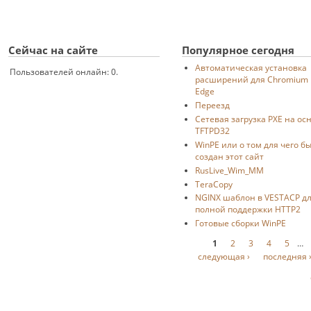
Сейчас на сайте
Популярное сегодня
Автоматическая установка
Пользователей онлайн: 0.
расширений для Chromium
Edge
Переезд
Сетевая загрузка PXE на ос
TFTPD32
WinPE или о том для чего б
создан этот сайт
RusLive_Wim_MM
TeraCopy
NGINX шаблон в VESTACP д
полной поддержки HTTP2
Готовые сборки WinPE
Страницы
1
2
3
4
5
…
следующая ›
последняя 