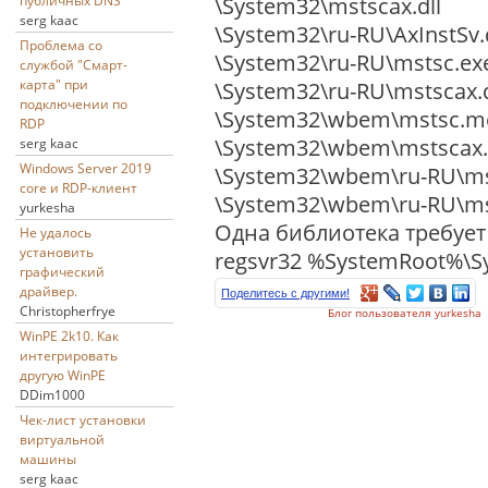
\System32\mstscax.dll
публичных DNS
serg kaac
\System32\ru-RU\AxInstSv.
Проблема со
\System32\ru-RU\mstsc.ex
службой "Смарт-
карта" при
\System32\ru-RU\mstscax.d
подключении по
\System32\wbem\mstsc.m
RDP
\System32\wbem\mstscax
serg kaac
Windows Server 2019
\System32\wbem\ru-RU\ms
core и RDP-клиент
\System32\wbem\ru-RU\ms
yurkesha
Одна библиотека требует
Не удалось
установить
regsvr32 %SystemRoot%\Sy
графический
драйвер.
Поделитесь с другими!
Christopherfrye
Блог пользователя yurkesha
WinPE 2k10. Как
интегрировать
другую WinPE
DDim1000
Чек-лист установки
виртуальной
машины
serg kaac