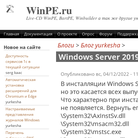
Перейти к основному содержанию
WinPE.ru
Live-CD WinPE, BartPE, Winbuilder а так же другие у
Главная
Документация
О проекте
Опрос
Форум
Поддержк
Блоги
>
Блог yurkesha
>
Новое на сайте
Windows Server 201
Доступность
сервисов 1с в
текущей ситуации
serg kaac
Опубликовано вс, 04/12/2022 - 1
Автоматическая
В инсталляции Windows Se
установка
но это касается всех выпу
расширений для
Chromium и Edge
Что характерно при инст
yurkesha
не появляется. Вернуть 
Настраиваемые
\System32\AxInstSv.dll
представления
журналов Windows
\System32\msacm32.dll
yurkesha
\System32\mstsc.exe
Перечень