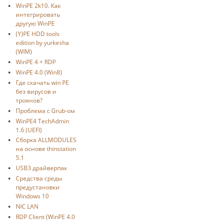
WinPE 2k10. Как
интегрировать
другую WinPE
(Y)PE HDD tools
edition by yurkesha
(WIM)
WinPE 4 + RDP
WinPE 4.0 (Win8)
Где скачать win PE
без вирусов и
троянов?
Проблема с Grub-ом
WinPE4 TechAdmin
1.6 (UEFI)
Сборка ALLMODULES
на основе thinstation
5.1
USB3 драйверпак
Средства среды
предустановки
Windows 10
NIC LAN
RDP Client (WinPE 4.0