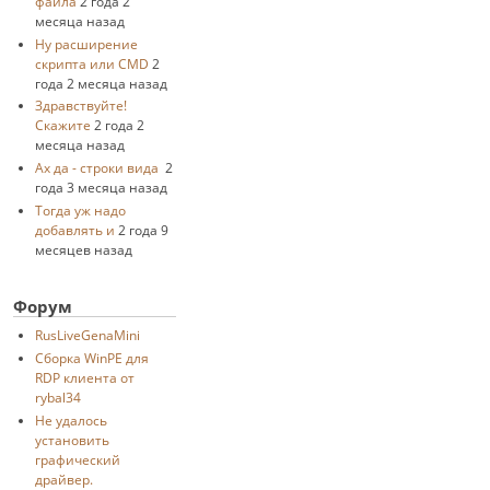
файла
2 года 2
месяца назад
Ну расширение
скрипта или CMD
2
года 2 месяца назад
Здравствуйте!
Скажите
2 года 2
месяца назад
Ах да - строки вида
2
года 3 месяца назад
Тогда уж надо
добавлять и
2 года 9
месяцев назад
Форум
RusLiveGenaMini
Cборка WinPE для
RDP клиента от
rybal34
Не удалось
установить
графический
драйвер.