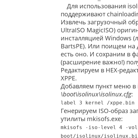
Для использования isolin
поддерживают chainloadin
Извлечь загрузочный об
UltraISO MagicISO) ориги
инсталляцией Windows (лу
BartsPE). Или поищем на д
есть оно. И сохраним в 
(расширение важно!) пол
Редактируем в HEX-редакт
XPPE.
Добавляем пункт меню в is
\boot\isolinux\isolinux.cfg
:
label 3 kernel /xppe.bin
Генерируем ISO-образ за
утилиты mkisofs.exe:
mkisofs -iso-level 4 -vol
boot/isolinux/isolinux.bi