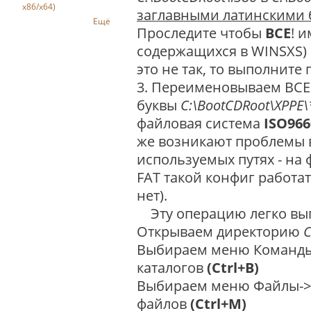
x86/x64)
заглавными латинскими 
Ещё
Проследите чтобы
ВСЕ
! 
содержащихся в WINSXS) 
это не так, то выполните 
3. Переименовываем ВСЕ
буквы
C:\BootCDRoot\XPPE\
файловая система
ISO966
же возникают проблемы в
используемых путях - на
FAT такой конфиг работат
нет).
Эту операцию легко вып
Открываем директорию
C
Выбираем меню Команды-
каталогов
(Ctrl+B)
Выбираем меню Файлы->
файлов
(Ctrl+M)