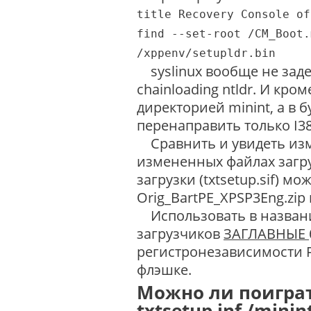
title Recovery Console of
find --set-root /CM_Boot.
/xppenv/setupldr.bin
syslinux вообще не заде
chainloading ntldr. И кро
директорией minint, а в 
перенаправить только I38
Сравнить и увидеть изм
измененных файлах загруз
загрузки (txtsetup.sif) мо
Orig_BartPE_XPSP3Eng.zip 
Использовать в названи
загрузчиков
ЗАГЛАВНЫЕ
регистронезависимости F
флэшке.
Можно ли поиграть
txtsetup.inf /minin