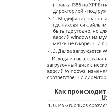
(правка I386 на XPPE) 
директорией - подгружа
2. Модифицированный t
где находятся файлы-м
быть где угодно, но д
версий windows на му
метки не в корень, а в
3. Далее загружается W
Исходя из вышесказанно
загрузочный диск с неско
версий Windows, изменяя
соответственно директор
Как происходит 
U
0. Из Grub4Dos сразу c