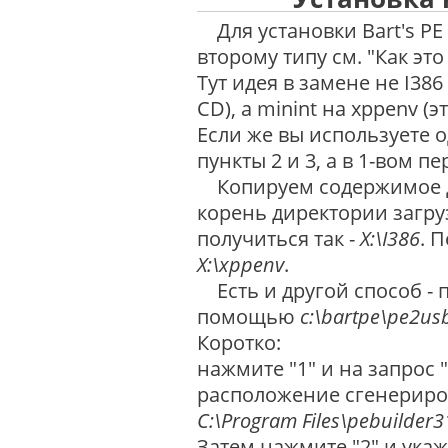
Для установки Bart's PE
второму типу см. "Как эт
Тут идея в замене не I386
CD), а minint на xppenv (э
Если же вы используете о
пункты 2 и 3, а в 1-вом 
Копируем содержимое 
корень директории загр
получиться так -
X:\I386
. 
X:\xppenv
.
Есть и другой способ - 
помощью
c:\bartpe\pe2us
Коротко:
нажмите "1" и на запрос "
расположение сгенериро
C:\Program Files\pebuilder
Затем нажмите "2" и укаж