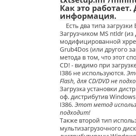
Как это работает
информация.
Есть два типа загрузки Ba
Загрузчиком MS ntldr (из
модифицированной xppenv
Grub4Dos (или другого з
метода в том, что этот с
CD! - видимо при загрузк
I386 не используются.
Эт
Flash, для CD/DVD не подх
Загрузка установки дистр
оф. дистрибутив Windows
I386.
Этот метод использу
подходит!
Также второй тип исполь
мультизагрузочного дис