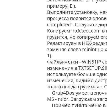
примеру, E:).
Выполните установку, нажа
процесса появится опове
completed". Получите дир
Копируем ntdetect.com в 
грузится, но копируем ег
Редактируем в HEX-редакт
заменяя слова minint на x
1).
Файлы-метки - WIN51IP ск
изменения в TXTSETUP.SIF
используете больше одног
изменения, видимо дист
только когда грузимся с 
Grub4Dos умеет цепочно-
MS - ntldr. Загружаем заг
Пример пункта меню в к