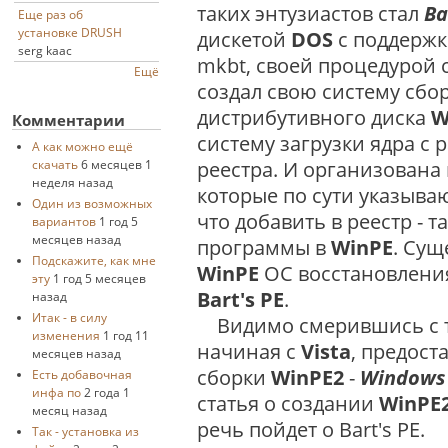
таких энтузиастов стал
Ba
Еще раз об
установке DRUSH
дискетой
DOS
с поддерж
serg kaac
mkbt, своей процедурой с
Ещё
создал свою систему сбо
дистрибутивного диска
W
Комментарии
систему загрузки ядра с
А как можно ещё
реестра. И организована 
скачать
6 месяцев 1
неделя назад
которые по сути указыва
Один из возможных
что добавить в реестр - 
вариантов
1 год 5
месяцев назад
программы в
WinPE
. Су
Подскажите, как мне
WinPE
ОС восстановления
эту
1 год 5 месяцев
Bart's PE
.
назад
Итак - в силу
Видимо смерившись с т
изменения
1 год 11
начиная с
Vista
, предост
месяцев назад
сборки
WinPE2
-
Windows 
Есть добавочная
инфа по
2 года 1
статья о создании
WinPE
месяц назад
речь пойдет о Bart's PE.
Так - установка из