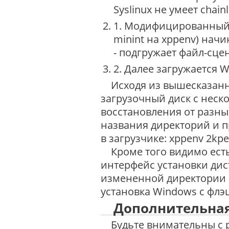
Syslinux не умеет chainl
1. Модифицированны
minint на xppenv) начи
- подгружает файл-сц
2. Далее загружается W
Исходя из вышесказанно
загрузочный диск с нес
восстановления от разны
названия директорий и п
в загрузчике: xppenv 2kpe
Кроме того видимо есть
интерфейс установки дис
измененной директории I
установка Windows с флэ
Дополнительная
Будьте внимательны с ре