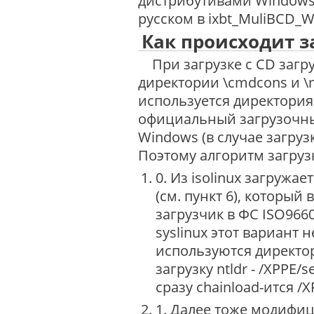
дистрибутивами Windows 
русском в ixbt_MuliBCD_Wi
Как происходит за
При загрузке с CD загру
директории \cmdcons и \mi
используется директория 
официальный загрузочны
Windows (в случае загруз
Поэтому алгоритм загру
0. Из isolinux загружа
(см. пункт 6), который
загрузчик в ФС ISO9660
syslinux этот вариант н
используются директор
загрузку ntldr - /XPPE/
сразу chainload-ится /X
1. Далее тоже модифиц