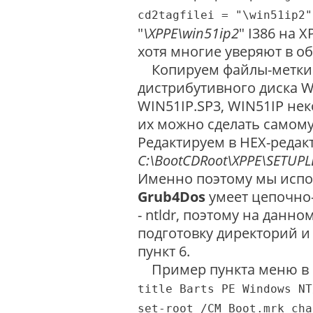
cd2tagfilei = "\win51ip2"
"
\XPPE\win51ip2
" I386 на 
хотя многие уверяют в о
Копируем файлы-метки (и
дистрибутивного диска 
WIN51IP.SP3, WIN51IP не
их можно сделать самому
Редактируем в HEX-редак
C:\BootCDRoot\XPPE\SETUPL
Именно поэтому мы испол
Grub4Dos
умеет цепочно-
- ntldr, поэтому на данн
подготовку директорий и 
пункт 6.
Пример пункта меню в к
title Barts PE Windows NT
set-root /CM_Boot.mrk cha