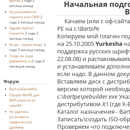
файла
2 года 2
Начальная подг
месяца назад
B
Ну расширение
скрипта или CMD
2
Качаем (или с оф-сайта)
года 2 месяца назад
PE на
c:\BartsPe
Здравствуйте!
Скажите
2 года 2
Копируем мой плагин под
месяца назад
на 25.10.2005
Yurkesha
на
Ах да - строки вида
2
поддержка русских шриф
года 3 месяца назад
Тогда уж надо
22.08.08) и распаковывае
добавлять и
2 года 9
и устанавливаем дополн
месяцев назад
если надо. В данном доку
Вставляем диск с дистри
Форум
версию которой необход
RusLiveGenaMini
c:\bartpe\pebuilder.exe
Указ
Cборка WinPE для
RDP клиента от
дистрибутивом
X:\
(где X-
rybal34
Каталог назначения - Bar
Не удалось
установить
Записать\создать ISO-обр
графический
Проверяем что подключен 
драйвер.