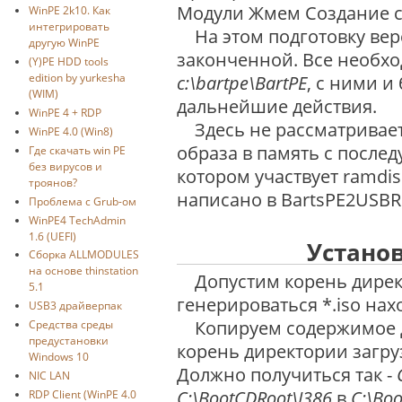
Модули Жмем Создание 
WinPE 2k10. Как
интегрировать
На этом подготовку верс
другую WinPE
законченной. Все необх
(Y)PE HDD tools
edition by yurkesha
c:\bartpe\BartPE
, с ними и
(WIM)
дальнейшие действия.
WinPE 4 + RDP
Здесь не рассматриваетс
WinPE 4.0 (Win8)
образа в память с после
Где скачать win PE
без вирусов и
котором участвует ramdis
троянов?
написано в BartsPE2USB
Проблема с Grub-ом
WinPE4 TechAdmin
1.6 (UEFI)
Установ
Сборка ALLMODULES
на основе thinstation
Допустим корень директ
5.1
генерироваться *.iso нах
USB3 драйверпак
Копируем содержимое 
Средства среды
предустановки
корень директории загр
Windows 10
Должно получиться так -
NIC LAN
C:\BootCDRoot\I386
в
C:\Bo
RDP Client (WinPE 4.0