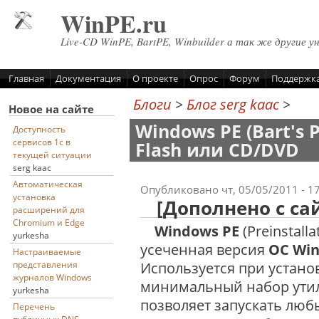
Перейти к основному содержанию
WinPE.ru
Live-CD WinPE, BartPE, Winbuilder а так же другие у
Главная
Документация
О проекте
Опрос
Форум
Поддержк
Блоги
>
Блог serg kaac
>
Новое на сайте
Windows PE (Bart's 
Доступность
сервисов 1с в
Flash или CD/DVD
текущей ситуации
serg kaac
Автоматическая
Опубликовано чт, 05/05/2011 - 1
установка
[Дополнено с сай
расширений для
Chromium и Edge
Windows PE
(Preinstall
yurkesha
усеченная версия
ОС Wi
Настраиваемые
Используется при устано
представления
журналов Windows
минимальный набор утили
yurkesha
позволяет запускать люб
Перечень