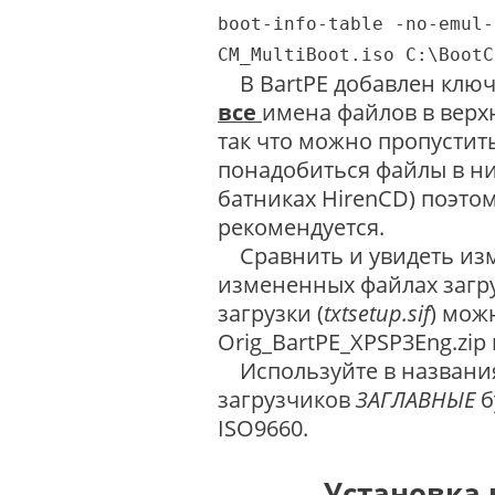
boot-info-table -no-emul-
CM_MultiBoot.iso C:\BootC
В BartPE добавлен клю
все
имена файлов в верхн
так что можно пропустить
понадобиться файлы в ни
батниках HirenCD) поэтом
рекомендуется.
Сравнить и увидеть изм
измененных файлах загру
загрузки (
txtsetup.sif
) мож
Orig_BartPE_XPSP3Eng.zip
Используйте в названия
загрузчиков
ЗАГЛАВНЫЕ
б
ISO9660.
Установка н