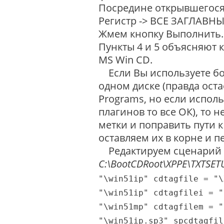
Посредине открывшегося
Регистр -> ВСЕ ЗАГЛАВН
Жмем кнопку Выполнить.
Пункты 4 и 5 объясняют 
MS Win CD.
Если Вы используете бо
одном диске (правда ост
Programs, но если исполь
плагинов то все ОК), то
метки и поправить пути к
оставляем их в корне и п
Редактируем сценарий 
C:\BootCDRoot\XPPE\TXTSETU
"\win51ip" cdtagfile = "\
"\win51ip" cdtagfilei = "
"\win51mp" cdtagfilem = "
"\win51ip.sp3" spcdtagfil