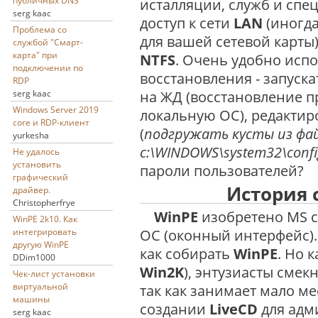
публичных DNS
исталляции, служб и спец
serg kaac
доступ к сети
LAN
(иногд
Проблема со
для вашей сетевой карты
службой "Смарт-
карта" при
NTFS
. Очень удобно испо
подключении по
восстановления - запуска
RDP
на ЖД (восстановление п
serg kaac
Windows Server 2019
локальную ОС), редактир
core и RDP-клиент
(
подгружать кусты из фай
yurkesha
c:\WINDOWS\system32\confi
Не удалось
установить
пароли пользователей?
графический
История 
драйвер.
Christopherfrye
WinPE
изобретено MS с
WinPE 2k10. Как
ОС (оконный интерфейс).
интегрировать
другую WinPE
как собирать
WinPE
. Но 
DDim1000
Win2K
), энтузиасты смек
Чек-лист установки
виртуальной
так как занимает мало ме
машины
создании
LiveCD
для адм
serg kaac