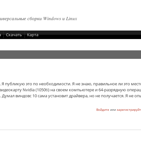
ниверсальные сборки Windows и Linux
а
Скачать
Карта
 Я публикую это по необходимости. Я не знаю, правильное ли это мест
видеокарту Nvidia (1050ti) на своем компьютере и 64-разрядную опер
. Думал виндовс 10 сама установит драйвера, но не получается. Я не о
Войдите
или
зарегистрируйт