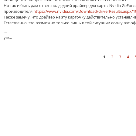
Но так и быть дам ответ: полдедний драйвер для карты Nvidia GeForce
производителя
https://www.nvidia.com/Download/driverResults.aspx/1
Также замечу, что драйвер на эту карточку действительно устанавли
Естественно, это возможно только лишь в той ситуации если у вас
---
упс..
1
2
3
4
Страницы