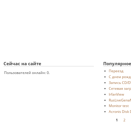
Сейчас на сайте
Популярное
Переезд
Пользователей онлайн: 0.
С днем рож
Запись CD/
Сетевая заг
IrfanView
RusLiveGena
Monitor test
Acronis Disk
Страницы
1
2