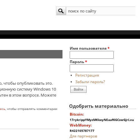
Поиск
Форма поиска
Имя пользователя
*
Пароль
*
Регистрация
Забыли пароль?
о, чтобы опубликовать это.
ационную систему Windows 10
пытен в этом вопросе. Можете
Одобрить материально
есь
, чтобы отправлять комментарии
Bitcoin:
17rykrippYMyzMKkeyNEaaf6GCswGjrLvu
WebMoney:
R422105787177
Для партнеров