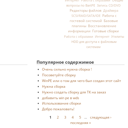
Общие
Интернет
Работа с образами
вопросы по BartPE
Запись CD/DVD
Редакторы файлов
Драйвера
Работа с
SCSI/RAID/SATA/IDE
гостевой системой
Базовые
плагины
Восстановление
информации
Готовые сборки
Утилиты
Работа с образами
Интернет
HDD для доступа к файловым
системам
Популярное содержимое
Очень сильно нужна сборка !
Посоветуйте сборку
WinPE или о том для чего был создан этот сайт
Нужна сборка
Нужно создать сборку для ТК на заказ
добавить win pe в wds
Использование сборки
Добро пожаловать!
Страницы
1
2
3
4
5
…
следующая ›
последняя »