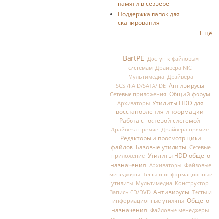
памяти в сервере
Поддержка папок для
сканирования
Ещё
BartPE
Доступ к файловым
системам
Драйвера NIC
Мультимедиа
Драйвера
Антивирусы
SCSI/RAID/SATA/IDE
Общий форум
Сетевые приложения
Утилиты HDD для
Архиваторы
восстановления информации
Работа с гостевой системой
Драйвера прочие
Драйвера прочие
Редакторы и просмотрщики
файлов
Базовые утилиты
Сетевые
Утилиты HDD общего
приложение
назначения
Файловые
Архиваторы
менеджеры
Тесты и информационные
утилиты
Мультимедиа
Конструктор
Антивирусы
Тесты и
Запись CD/DVD
Общего
информационные утилиты
назначения
Файловые менеджеры