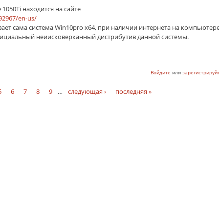
 1050Ti находится на сайте
92967/en-us/
вает сама система Win10pro x64, при наличии интернета на компьютере
 официальный неиисковерканный дистрибутив данной системы.
Войдите
или
зарегистрируй
5
6
7
8
9
…
следующая ›
последняя »