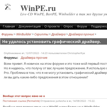
Перейти к основному содержанию
WinPE.ru
Live-CD WinPE, BartPE, Winbuilder а так же другие у
Главная
Документация
О проекте
Опрос
Форум
Поддержк
Форумы
>
WinBuilder
>
Скрипты
>
Драйвера
>
Драйвера прочие
>
Не удалось установить графический драйвер.
Опубликовано вт, 12/07/2022 - 14:23 пользователем
Christopherfrye
Форумы:
Драйвера прочие
Всем привет. Я новичок на этом форуме и это тоже мой первый пост.
Но я надеюсь, что получу от вас лучшее предложение. Я использую 
Pro. Проблема в том, что я не могу установить графический драйвер
ли вы дать какие-либо предложения в этом отношении?
Вообще этот вопрос явно не о
Постоянная ссылка (Permalink)
Отправлено
yurkesha
в
вс, 14/08/2022 - 15:22
.
Вообще этот вопрос явно не о WinPE и тем более не о WinBuilder.