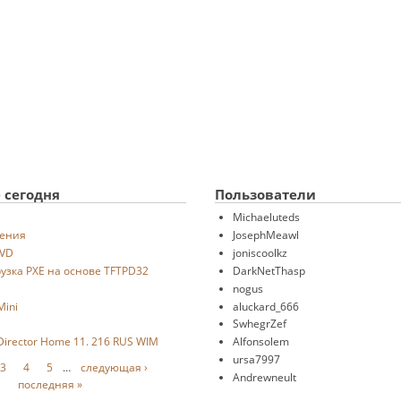
 сегодня
Пользователи
Michaeluteds
дения
JosephMeawl
DVD
joniscoolkz
рузка PXE на основе TFTPD32
DarkNetThasp
nogus
Mini
aluckard_666
SwhegrZef
 Director Home 11. 216 RUS WIM
Alfonsolem
ursa7997
3
4
5
…
следующая ›
Andrewneult
последняя »