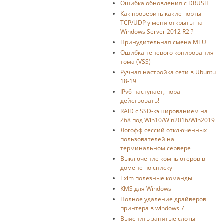
Ошибка обновления с DRUSH
Как проверить какие порты
TCP/UDP у меня открыты на
Windows Server 2012 R2 ?
Принудительная смена MTU
Ошибка теневого копирования
тома (VSS)
Ручная настройка сети в Ubuntu
18-19
IPv6 наступает, пора
действовать!
RAID с SSD-кэшированием на
Z68 под Win10/Win2016/Win2019
Логофф сессий отключенных
пользователей на
терминальном сервере
Выключение компьютеров в
домене по списку
Exim полезные команды
KMS для Windows
Полное удаление драйверов
принтера в windows 7
Выяснить занятые слоты