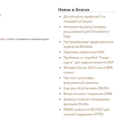
Новое в блогах
.
Доступность сервисов 1с в
текущей ситуации
Автоматическая установка
расширений для Chromium и
Edge
тесь
, чтобы отправлять комментарии
Настраиваемые представления
журналов Windows
Перечень публичных DNS
Проблема со службой "Смарт-
карта" при подключении по RDP
Windows Server 2019 core и RDP-
клиент
Чек-лист установки
виртуальной машины
Еще раз об установке DRUSH
Ваши письма с подписью DKIM
Хромиус получит популярную
функцию Firefox
NGINX шаблон в VESTACP для
полной поддержки HTTP2