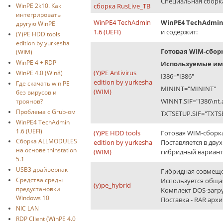
Специальная сборка 
сборка RusLive_TB
WinPE 2k10. Как
интегрировать
WinPE4 TechAdmin
WinPE4 TechAdmin 1
другую WinPE
1.6 (UEFI)
и содержит:
(Y)PE HDD tools
edition by yurkesha
Готовая WIM-сборка
(WIM)
WinPE 4 + RDP
Используемые имен
(Y)PE Antivirus
WinPE 4.0 (Win8)
I386="I386"
edition by yurkesha
Где скачать win PE
MININT="MININT"
(WIM)
без вирусов и
WINNT.SIF="I386\nt.
троянов?
Проблема с Grub-ом
TXTSETUP.SIF="TXTS
WinPE4 TechAdmin
1.6 (UEFI)
(Y)PE HDD tools
Готовая WIM-сборка 
Сборка ALLMODULES
edition by yurkesha
Поставляется в дву
на основе thinstation
(WIM)
гибридный вариант 
5.1
USB3 драйверпак
Гибридная совмеще
Средства среды
Используется обща
(y)pe_hybrid
предустановки
Комплект DOS-загру
Windows 10
Поставка - RAR арх
NIC LAN
RDP Client (WinPE 4.0