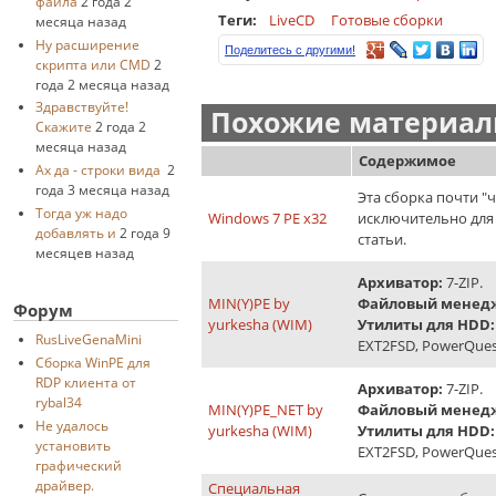
файла
2 года 2
Теги:
LiveCD
Готовые сборки
месяца назад
Ну расширение
Поделитесь с другими!
скрипта или CMD
2
года 2 месяца назад
Здравствуйте!
Похожие материалы
Скажите
2 года 2
месяца назад
Содержимое
Ах да - строки вида
2
года 3 месяца назад
Эта сборка почти "ч
Тогда уж надо
Windows 7 PE x32
исключительно для
добавлять и
2 года 9
статьи.
месяцев назад
Архиватор:
7-ZIP.
MIN(Y)PE by
Файловый менед
Форум
yurkesha (WIM)
Утилиты для HDD:
RusLiveGenaMini
EXT2FSD, PowerQuest P
Cборка WinPE для
RDP клиента от
Архиватор:
7-ZIP.
rybal34
MIN(Y)PE_NET by
Файловый менед
Не удалось
yurkesha (WIM)
Утилиты для HDD:
установить
EXT2FSD, PowerQuest P
графический
драйвер.
Специальная