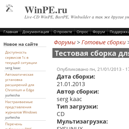
Перейти к основному содержанию
WinPE.ru
Live-CD WinPE, BartPE, Winbuilder а так же другие у
Главная
Документация
О проекте
Опрос
Форум
Поддержк
Форумы
>
Готовые сборки
Новое на сайте
Тестовая сборка дл
Доступность
сервисов 1с в
текущей ситуации
serg kaac
Опубликовано пн, 21/01/2013 - 
Автоматическая
Дата сборки:
установка
21.01.2013
расширений для
Автор сборки:
Chromium и Edge
yurkesha
serg kaac
Настраиваемые
Тип загрузки:
представления
журналов Windows
CD
yurkesha
Мультизагрузка:
Перечень
SYSLINUX