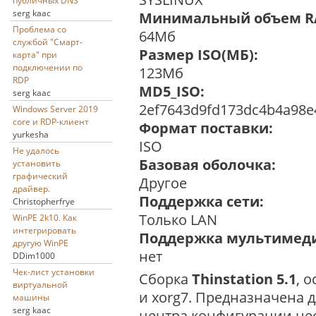
публичных DNS
serg kaac
Минимальный объем R
Проблема со
64Мб
службой "Смарт-
Размер ISO(МБ):
карта" при
подключении по
123Мб
RDP
MD5_ISO:
serg kaac
2ef7643d9fd173dc4b4a98e
Windows Server 2019
core и RDP-клиент
Формат поставки:
yurkesha
ISO
Не удалось
Базовая оболочка:
установить
графический
Другое
драйвер.
Поддержка сети:
Christopherfrye
Только LAN
WinPE 2k10. Как
интегрировать
Поддержка мультимед
другую WinPE
нет
DDim1000
Чек-лист установки
Сборка
Thins­ta­ti­on 5.1
, о
виртуальной
и xorg7. Предназначена 
машины
serg kaac
центра конфигурации не