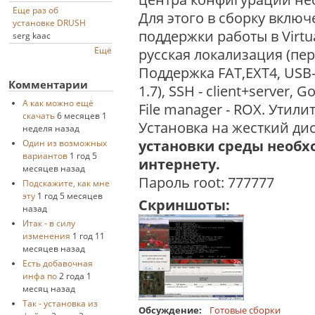
Еще раз об
Для этого в сборку включ
установке DRUSH
поддержки работы в Virtu
serg kaac
Ещё
русская локализация (пере
Поддержка FAT,EXT4, USB-
Комментарии
1.7), SSH - client+server, 
А как можно ещё
File manager - ROX. Утили
скачать
6 месяцев 1
Установка на жесткий диск 
неделя назад
установки среды необ
Один из возможных
вариантов
1 год 5
интернету.
месяцев назад
Пароль root: 777777
Подскажите, как мне
эту
1 год 5 месяцев
Скриншоты:
назад
Итак - в силу
изменения
1 год 11
месяцев назад
Есть добавочная
инфа по
2 года 1
месяц назад
Так - установка из
Обсуждение:
Готовые сборки