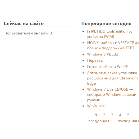
Сейчас на сайте
Популярное сегодня
(Y)PE HDD tools edition by
Пользователей онлайн: 0.
yurkesha (WIM)
NGINX шаблон в VESTACP д
полной поддержки HTTP2
Windows 7 PE x32
Переезд
Готовые сборки WinPE
Автоматическая установка
расширений для Chromium
Edge
Windows 7 Live CD/USB —
собираем Windows своими
руками
WinBuilder
Страницы
1
2
3
4
5
…
следующая ›
последняя 