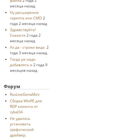
файла
2 года 2
месяца назад
Ну расширение
скрипта или CMD
2
года 2 месяца назад
Здравствуйте!
Скажите
2 года 2
месяца назад
Ах да - строки вида
2
года 3 месяца назад
Тогда уж надо
добавлять и
2 года 9
месяцев назад
Форум
RusLiveGenaMini
Cборка WinPE для
RDP клиента от
rybal34
Не удалось
установить
графический
драйвер.