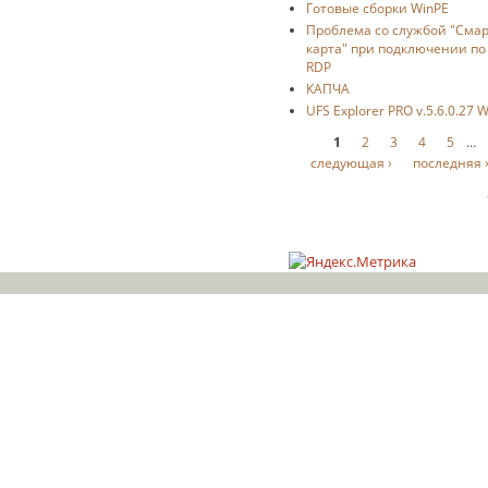
Готовые сборки WinPE
Проблема со службой "Смар
карта" при подключении по
RDP
КАПЧА
UFS Explorer PRO v.5.6.0.27 
Страницы
1
2
3
4
5
…
следующая ›
последняя 