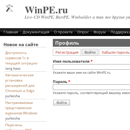
Перейти к основному содержанию
WinPE.ru
Live-CD WinPE, BartPE, Winbuilder а так же другие у
Главная
Документация
О проекте
Опрос
Форум
Поддержк
Профиль
Новое на сайте
(активная вкладка)
Регистрация
Войти
Забыли пароль
Доступность
Главные вкладки
сервисов 1с в
Имя пользователя
*
текущей ситуации
serg kaac
Укажите ваше имя на сайте WinPE.ru.
Автоматическая
установка
Пароль
*
расширений для
Chromium и Edge
Укажите пароль, соответствующий вашему имен
yurkesha
Настраиваемые
представления
журналов Windows
yurkesha
Перечень