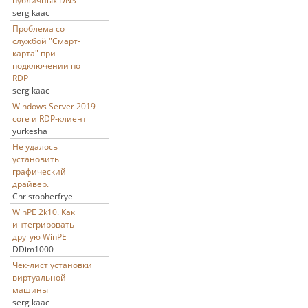
публичных DNS
serg kaac
Проблема со
службой "Смарт-
карта" при
подключении по
RDP
serg kaac
Windows Server 2019
core и RDP-клиент
yurkesha
Не удалось
установить
графический
драйвер.
Christopherfrye
WinPE 2k10. Как
интегрировать
другую WinPE
DDim1000
Чек-лист установки
виртуальной
машины
serg kaac