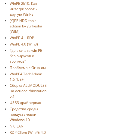
WinPE 2k10. Как
интегрировать
другую WinPE
(Y)PE HDD tools
edition by yurkesha
(WIM)
WinPE 4 + RDP
WinPE 4.0 (Win8)
Где скачать win PE
без вирусов и
троянов?
Проблема с Grub-ом
WinPE4 TechAdmin
1.6 (UEFI)
Сборка ALLMODULES
на основе thinstation
5.1
USB3 драйверпак
Средства среды
предустановки
Windows 10
NIC LAN
RDP Client (WinPE 4.0